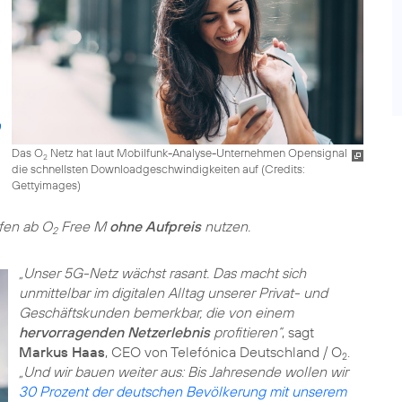
Das O
Netz hat laut Mobilfunk-Analyse-Unternehmen Opensignal
2
die schnellsten Downloadgeschwindigkeiten auf (
Credits:
Gettyimages
)
ifen ab O
Free M
ohne Aufpreis
nutzen.
2
„Unser 5G-Netz wächst rasant. Das macht sich
unmittelbar im digitalen Alltag unserer Privat- und
Geschäftskunden bemerkbar, die von einem
hervorragenden Netzerlebnis
profitieren“
, sagt
Markus Haas
, CEO von Telefónica Deutschland / O
.
2
„Und wir bauen weiter aus: Bis Jahresende wollen wir
30 Prozent der deutschen Bevölkerung mit unserem