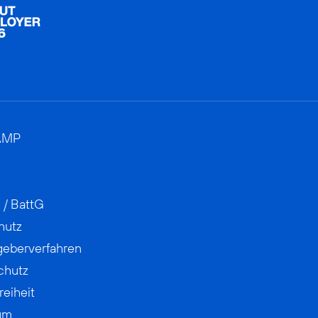
AMP
 / BattG
hutz
geberverfahren
chutz
reiheit
um