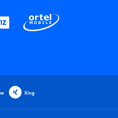
be
Xing