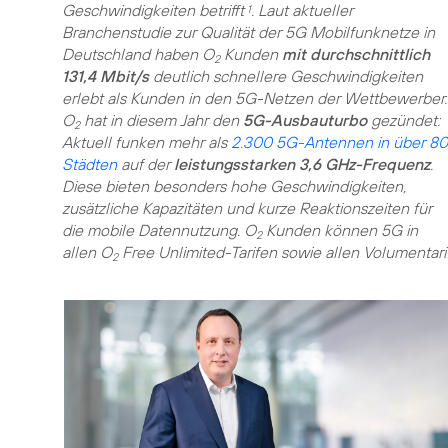
Geschwindigkeiten betrifft
. Laut aktueller
1
Branchenstudie zur Qualität der 5G Mobilfunknetze in
Deutschland haben O
Kunden
mit durchschnittlich
2
131,4 Mbit/s
deutlich schnellere Geschwindigkeiten
erlebt als Kunden in den 5G-Netzen der Wettbewerber.
O
hat in diesem Jahr den
5G-Ausbauturbo
gezündet:
2
Aktuell funken mehr als
2.300 5G-Antennen in über 80
Städten
auf der
leistungsstarken 3,6 GHz-Frequenz
.
Diese bieten besonders hohe Geschwindigkeiten,
zusätzliche Kapazitäten und kurze Reaktionszeiten für
die mobile Datennutzung. O
Kunden können 5G in
2
allen O
Free Unlimited-Tarifen sowie allen Volumentar
2