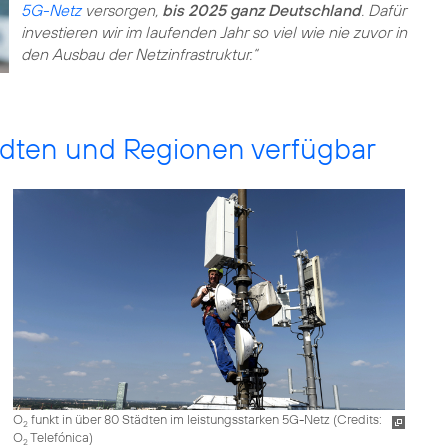
5G-Netz
versorgen,
bis 2025 ganz Deutschland
. Dafür
investieren wir im laufenden Jahr so viel wie nie zuvor in
den Ausbau der Netzinfrastruktur.“
dten und Regionen verfügbar
O
funkt in über 80 Städten im leistungsstarken 5G-Netz (
Credits:
2
O
Telefónica
)
2