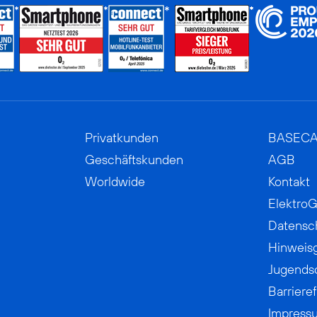
Privatkunden
BASEC
Geschäftskunden
AGB
Worldwide
Kontakt
ElektroG
Datensc
Hinweis
Jugends
Barrieref
Impress