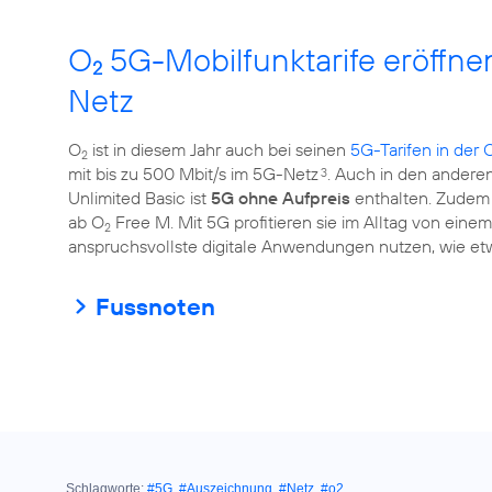
O
5G-Mobilfunktarife eröffn
2
Netz
O
ist in diesem Jahr auch bei seinen
5G-Tarifen in der 
2
mit bis zu 500 Mbit/s im 5G-Netz
. Auch in den anderen
3
Unlimited Basic ist
5G ohne Aufpreis
enthalten. Zudem 
ab O
Free M. Mit 5G profitieren sie im Alltag von ein
2
anspruchsvollste digitale Anwendungen nutzen, wie et
Fussnoten
Schlagworte:
#5G
,
#Auszeichnung
,
#Netz
,
#o2