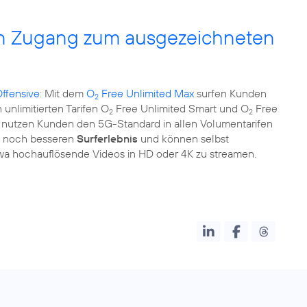
en Zugang zum ausgezeichneten
Offensive
: Mit dem
O
Free Unlimited Max
surfen Kunden
2
 unlimitierten Tarifen O
Free UnIimited Smart und O
Free
2
2
nutzen Kunden den 5G-Standard in allen Volumentarifen
em noch besseren
Surferlebnis
und können selbst
wa hochauflösende Videos in HD oder 4K zu streamen.