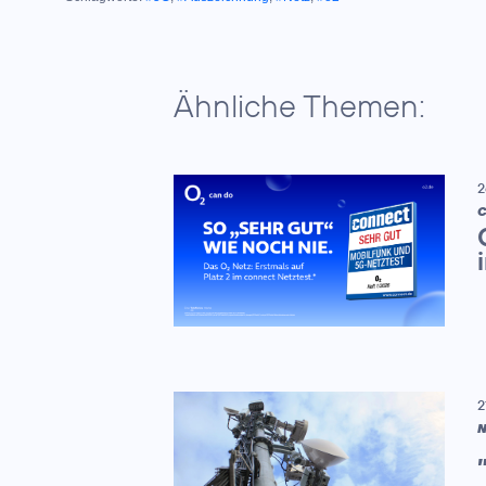
Ähnliche Themen:
2
C
2
N