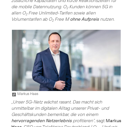
zusätzliche Kapazitäten und kurze Reaktionszeiten für
die mobile Datennutzung. O
Kunden können 5G in
2
allen O
Free Unlimited-Tarifen sowie allen
2
Volumentarifen ab O
Free M
ohne Aufpreis
nutzen.
2
Markus Haas
„Unser 5G-Netz wächst rasant. Das macht sich
unmittelbar im digitalen Alltag unserer Privat- und
Geschäftskunden bemerkbar, die von einem
hervorragenden Netzerlebnis
profitieren“
, sagt
Markus
Haas
, CEO von Telefónica Deutschland / O
.
„Und wir