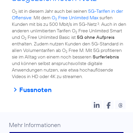
O
ist in diesem Jahr auch bei seinen
5G-Tarifen in der
2
Offensive
: Mit dem
O
Free Unlimited Max
surfen
2
Kunden mit bis zu 500 Mbit/s im 5G-Netz
. Auch in den
3
anderen unlimitierten Tarifen O
Free UnIimited Smart
2
und O
Free Unlimited Basic ist
5G ohne Aufpreis
2
enthalten. Zudem nutzen Kunden den 5G-Standard in
allen Volumentarifen ab O
Free M. Mit 5G profitieren
2
sie im Alltag von einem noch besseren
Surferlebnis
und können selbst anspruchsvollste digitale
Anwendungen nutzen, wie etwa hochauflösende
Videos in HD oder 4K zu streamen.
Fussnoten
Mehr Informationen