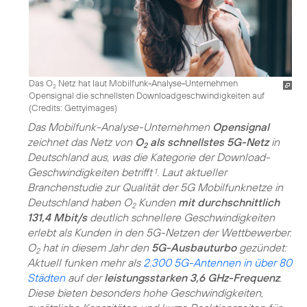
Das O
Netz hat laut Mobilfunk-Analyse-Unternehmen
2
Opensignal die schnellsten Downloadgeschwindigkeiten auf
(
Credits: Gettyimages
)
Das Mobilfunk-Analyse-Unternehmen
Opensignal
zeichnet das Netz von
O
als schnellstes 5G-Netz
in
2
Deutschland aus, was die Kategorie der Download-
Geschwindigkeiten betrifft
. Laut aktueller
1
Branchenstudie zur Qualität der 5G Mobilfunknetze in
Deutschland haben O
Kunden
mit durchschnittlich
2
131,4 Mbit/s
deutlich schnellere Geschwindigkeiten
erlebt als Kunden in den 5G-Netzen der Wettbewerber.
O
hat in diesem Jahr den
5G-Ausbauturbo
gezündet:
2
Aktuell funken mehr als
2.300 5G-Antennen in über 80
Städten
auf der
leistungsstarken 3,6 GHz-Frequenz
.
Diese bieten besonders hohe Geschwindigkeiten,