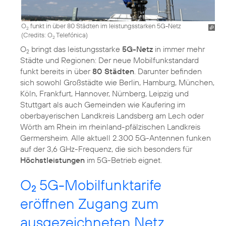
O
funkt in über 80 Städten im leistungsstarken 5G-Netz
2
(
Credits: O
Telefónica
)
2
O
bringt das leistungsstarke
5G-Netz
in immer mehr
2
Städte und Regionen: Der neue Mobilfunkstandard
funkt bereits in über
80 Städten
. Darunter befinden
sich sowohl Großstädte wie Berlin, Hamburg, München,
Köln, Frankfurt, Hannover, Nürnberg, Leipzig und
Stuttgart als auch Gemeinden wie Kaufering im
oberbayerischen Landkreis Landsberg am Lech oder
Wörth am Rhein im rheinland-pfälzischen Landkreis
Germersheim. Alle aktuell 2.300 5G-Antennen funken
auf der 3,6 GHz-Frequenz, die sich besonders für
Höchstleistungen
im 5G-Betrieb eignet.
O
5G-Mobilfunktarife
2
eröffnen Zugang zum
ausgezeichneten Netz