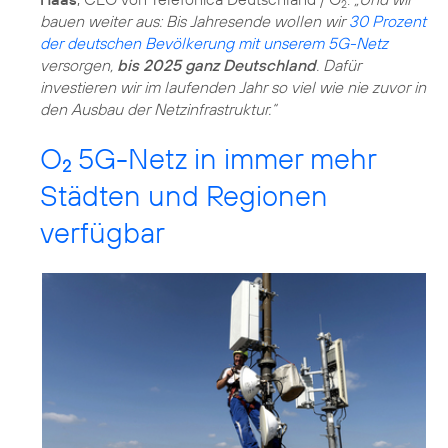
2
bauen weiter aus: Bis Jahresende wollen wir
30 Prozent
der deutschen Bevölkerung mit unserem 5G-Netz
versorgen,
bis 2025 ganz Deutschland
. Dafür
investieren wir im laufenden Jahr so viel wie nie zuvor in
den Ausbau der Netzinfrastruktur.“
O
5G-Netz in immer mehr
2
Städten und Regionen
verfügbar