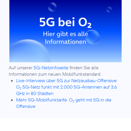
Auf unserer
5G-Netzinfoseite
finden Sie alle
Live-Interview über 5G zur Netzausbau-Offensive:
O
5G-Netz funkt mit 2.000 5G-Antennen auf 3,6
2
GHz in 80 Städten
Mehr 5G-Mobilfunktarife: O
geht mit 5G in die
2
Offensive