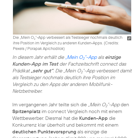
Die „Mein O
“-App verbessert als Testsieger nochmals deutlich
2
ihre Position im Vergleich zu anderen Kunden-Apps. (
Credits:
Pexels / Porapak Apichodilok
)
In diesem Jahr erhält die
„Mein O
“-App
als
einzige
2
Kunden-App im Test
der Fachzeitschrift connect das
Prädikat
„sehr gut“
. Die „Mein O
“-App verbessert damit
2
als Testsieger nochmals deutlich ihre Position im
Vergleich zu den Apps der anderen Mobilfunk-
Netzbetreiber.
Im vergangenen Jahr teilte sich die
„Mein O
“-App
den
2
Spitzenplatz
im connect Vergleich noch mit einem
Wettbewerber. Diesmal hat die
Kunden-App
die
Konkurrenz klar überholt und bekommt mit einem
deutlichen Punktevorsprung
als einzige die