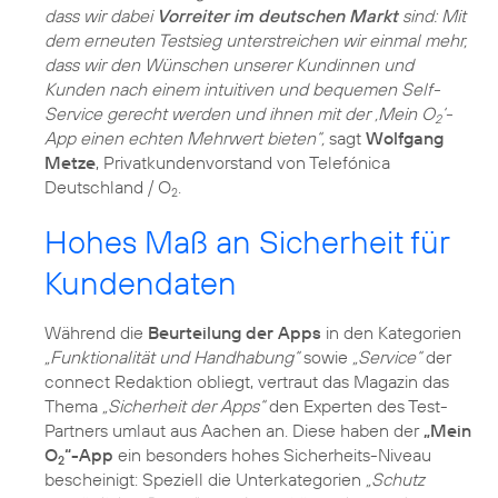
dass wir dabei
Vorreiter im deutschen Markt
sind: Mit
dem erneuten Testsieg unterstreichen wir einmal mehr,
dass wir den Wünschen unserer Kundinnen und
Kunden nach einem intuitiven und bequemen Self-
Service gerecht werden und ihnen mit der ‚Mein O
‘-
2
App einen echten Mehrwert bieten“,
sagt
Wolfgang
Metze
, Privatkundenvorstand von Telefónica
Deutschland / O
.
2
Hohes Maß an Sicherheit für
Kundendaten
Während die
Beurteilung der Apps
in den Kategorien
„Funktionalität und Handhabung“
sowie
„Service“
der
connect Redaktion obliegt, vertraut das Magazin das
Thema
„Sicherheit der Apps“
den Experten des Test-
Partners umlaut aus Aachen an. Diese haben der
„Mein
O
“-App
ein besonders hohes Sicherheits-Niveau
2
bescheinigt: Speziell die Unterkategorien
„Schutz