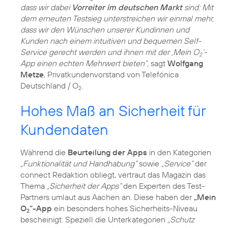
dass wir dabei
Vorreiter im deutschen Markt
sind: Mit
dem erneuten Testsieg unterstreichen wir einmal mehr,
dass wir den Wünschen unserer Kundinnen und
Kunden nach einem intuitiven und bequemen Self-
Service gerecht werden und ihnen mit der ‚Mein O
‘-
2
App einen echten Mehrwert bieten“,
sagt
Wolfgang
Metze
, Privatkundenvorstand von Telefónica
Deutschland / O
.
2
Hohes Maß an Sicherheit für
Kundendaten
Während die
Beurteilung der Apps
in den Kategorien
„Funktionalität und Handhabung“
sowie
„Service“
der
connect Redaktion obliegt, vertraut das Magazin das
Thema
„Sicherheit der Apps“
den Experten des Test-
Partners umlaut aus Aachen an. Diese haben der
„Mein
O
“-App
ein besonders hohes Sicherheits-Niveau
2
bescheinigt: Speziell die Unterkategorien
„Schutz