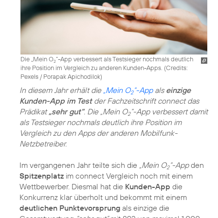
Die „Mein O
“-App verbessert als Testsieger nochmals deutlich
2
ihre Position im Vergleich zu anderen Kunden-Apps. (
Credits:
Pexels / Porapak Apichodilok
)
In diesem Jahr erhält die
„Mein O
“-App
als
einzige
2
Kunden-App im Test
der Fachzeitschrift connect das
Prädikat
„sehr gut“
. Die „Mein O
“-App verbessert damit
2
als Testsieger nochmals deutlich ihre Position im
Vergleich zu den Apps der anderen Mobilfunk-
Netzbetreiber.
Im vergangenen Jahr teilte sich die
„Mein O
“-App
den
2
Spitzenplatz
im connect Vergleich noch mit einem
Wettbewerber. Diesmal hat die
Kunden-App
die
Konkurrenz klar überholt und bekommt mit einem
deutlichen Punktevorsprung
als einzige die