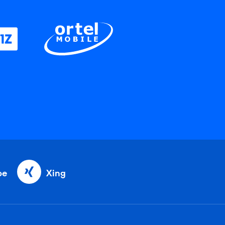
be
Xing