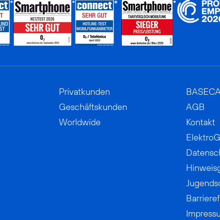
Privatkunden
BASEC
Geschäftskunden
AGB
Worldwide
Kontakt
ElektroG
Datensc
Hinweis
Jugends
Barrieref
Impress