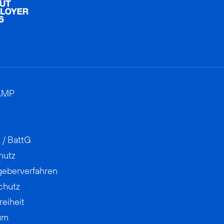
AMP
 / BattG
hutz
geberverfahren
chutz
reiheit
um