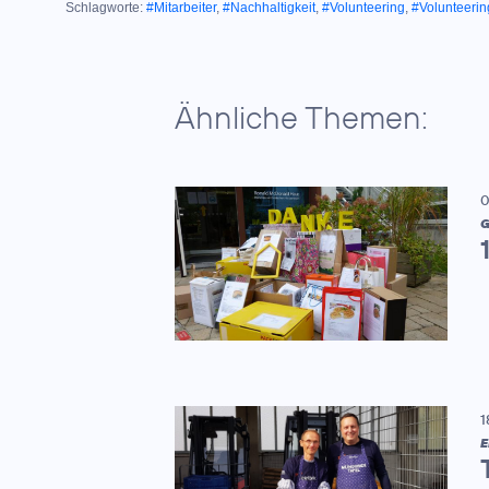
Schlagworte:
#Mitarbeiter
,
#Nachhaltigkeit
,
#Volunteering
,
#Volunteeri
Ähnliche Themen:
0
G
1
E