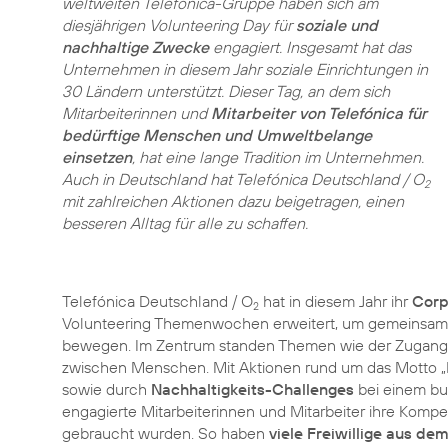
weltweiten Telefónica-Gruppe haben sich am
diesjährigen
Volunteering Day
für
soziale und
nachhaltige Zwecke
engagiert. Insgesamt hat das
Unternehmen in diesem Jahr soziale Einrichtungen in
30 Ländern unterstützt. Dieser Tag, an dem sich
Mitarbeiterinnen und
Mitarbeiter von Telefónica für
bedürftige Menschen und Umweltbelange
einsetzen
, hat eine lange Tradition im Unternehmen.
Auch in Deutschland hat Telefónica Deutschland / O
2
mit zahlreichen Aktionen dazu beigetragen, einen
besseren Alltag für alle zu schaffen.
Telefónica Deutschland / O
hat in diesem Jahr ihr
Corp
2
Volunteering Themenwochen erweitert, um gemeinsam mi
bewegen. Im Zentrum standen Themen wie der Zugang zu
zwischen Menschen. Mit Aktionen rund um das Motto
„
sowie durch
Nachhaltigkeits-Challenges
bei einem bu
engagierte Mitarbeiterinnen und Mitarbeiter ihre Kom
gebraucht wurden. So haben
viele Freiwillige aus d