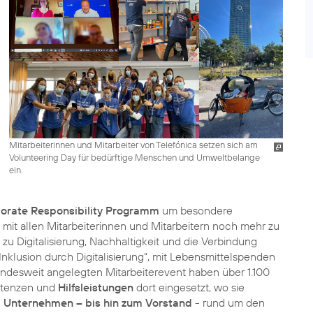
Mitarbeiterinnen und Mitarbeiter von Telefónica setzen sich am
Volunteering Day für bedürftige Menschen und Umweltbelange
ein.
orate Responsibility Programm
um besondere
t allen Mitarbeiterinnen und Mitarbeitern noch mehr zu
 Digitalisierung, Nachhaltigkeit und die Verbindung
Inklusion durch Digitalisierung“
, mit Lebensmittelspenden
ndesweit angelegten Mitarbeiterevent haben über 1.100
petenzen und
Hilfsleistungen
dort eingesetzt, wo sie
em Unternehmen – bis hin zum Vorstand
- rund um den