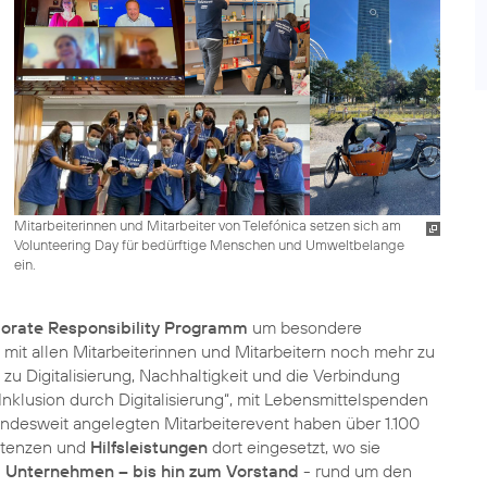
Mitarbeiterinnen und Mitarbeiter von Telefónica setzen sich am
Volunteering Day für bedürftige Menschen und Umweltbelange
ein.
orate Responsibility Programm
um besondere
t allen Mitarbeiterinnen und Mitarbeitern noch mehr zu
 Digitalisierung, Nachhaltigkeit und die Verbindung
Inklusion durch Digitalisierung“
, mit Lebensmittelspenden
ndesweit angelegten Mitarbeiterevent haben über 1.100
petenzen und
Hilfsleistungen
dort eingesetzt, wo sie
em Unternehmen – bis hin zum Vorstand
- rund um den