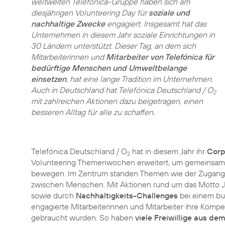
weltweiten Telefónica-Gruppe haben sich am
diesjährigen
Volunteering Day
für
soziale und
nachhaltige Zwecke
engagiert. Insgesamt hat das
Unternehmen in diesem Jahr soziale Einrichtungen in
30 Ländern unterstützt. Dieser Tag, an dem sich
Mitarbeiterinnen und
Mitarbeiter von Telefónica für
bedürftige Menschen und Umweltbelange
einsetzen
, hat eine lange Tradition im Unternehmen.
Auch in Deutschland hat Telefónica Deutschland / O
2
mit zahlreichen Aktionen dazu beigetragen, einen
besseren Alltag für alle zu schaffen.
Telefónica Deutschland / O
hat in diesem Jahr ihr
Corp
2
Volunteering Themenwochen erweitert, um gemeinsam mi
bewegen. Im Zentrum standen Themen wie der Zugang zu
zwischen Menschen. Mit Aktionen rund um das Motto
„
sowie durch
Nachhaltigkeits-Challenges
bei einem bu
engagierte Mitarbeiterinnen und Mitarbeiter ihre Kom
gebraucht wurden. So haben
viele Freiwillige aus d