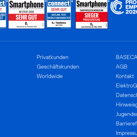
Privatkunden
BASEC
Geschäftskunden
AGB
Worldwide
Kontakt
ElektroG
Datensc
Hinweis
Jugends
Barrieref
Impress