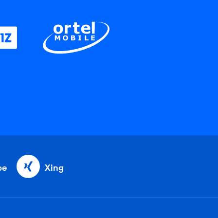
be
Xing