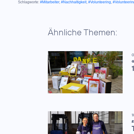
Schlagworte:
#Mitarbeiter
,
#Nachhaltigkeit
,
#Volunteering
,
#Volunteeri
Ähnliche Themen:
0
G
1
E