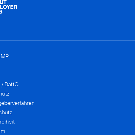
AMP
 / BattG
hutz
geberverfahren
chutz
reiheit
um