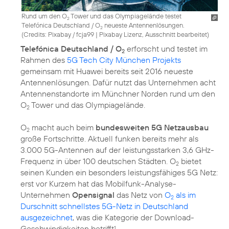
Rund um den O
Tower und das Olympiagelände testet
2
Telefónica Deutschland / O
neueste Antennenlösungen.
2
(
Credits: Pixabay / fcja99
|
Pixabay Lizenz, Ausschnitt bearbeitet
)
Telefónica Deutschland / O
erforscht und testet im
2
Rahmen des
5G Tech City München Projekts
gemeinsam mit Huawei bereits seit 2016 neueste
Antennenlösungen. Dafür nutzt das Unternehmen acht
Antennenstandorte im Münchner Norden rund um den
O
Tower und das Olympiagelände.
2
O
macht auch beim
bundesweiten 5G Netzausbau
2
große Fortschritte. Aktuell funken bereits mehr als
3.000 5G-Antennen auf der leistungsstarken 3,6 GHz-
Frequenz in über 100 deutschen Städten. O
bietet
2
seinen Kunden ein besonders leistungsfähiges 5G Netz:
erst vor Kurzem hat das Mobilfunk-Analyse-
Unternehmen
Opensignal
das Netz von
O
als im
2
Durschnitt schnellstes 5G-Netz in Deutschland
ausgezeichnet
, was die Kategorie der Download-
Geschwindigkeiten betrifft
.
1