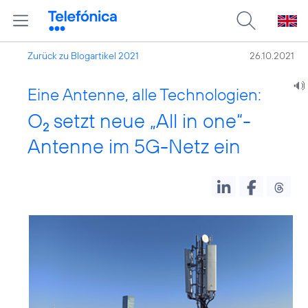
Zurück zu Blogartikel 2021
26.10.2021
Eine Antenne, alle Technologien:
O
setzt neue „All in one“-
2
Antenne im 5G-Netz ein