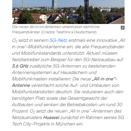
Die neuen All-in-on-Antennen unterstützen sämtliche
Frequenzbänder. (
Credits: Telefónica Deutschland
)
O
setzt in seinem
5G-Netz
erstmals eine innovative „All
2
in one“-Mobilfunkantenne ein, die alle Frequenzbänder
und Mobilfunkstandards unterstützt. Aktuell müssen
Netzbetreiber zum Beispiel für den 5G-Netzausbau auf
3,6 GHz
zusätzliche 5G-Antennen zu bestehenden
Antennensystemen auf Hausdächern und
Mobilfunkmasten installieren. Die neue
„All in one“-
Antenne
vereinfacht solche Auf- und Umbauten von
Mobilfunkstandorten deutlich. Sie reduzieren auch den
benötigten Platz sowie das Gesamtgewicht der
Aufbauten und senken die Betriebskosten um rund 30
Prozent. O
setzt die neuen „All in one“-Antennen des
2
Netzausrüsters
Huawei
zunächst im Rahmen seines
5G
Tech City-Projekts in München
ein.