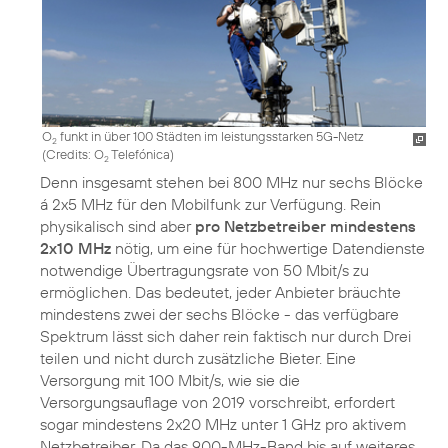
O
funkt in über 100 Städten im leistungsstarken 5G-Netz
2
(
Credits: O
Telefónica
)
2
Denn insgesamt stehen bei 800 MHz nur sechs Blöcke
á 2x5 MHz für den Mobilfunk zur Verfügung. Rein
physikalisch sind aber
pro Netzbetreiber mindestens
2x10 MHz
nötig, um eine für hochwertige Datendienste
notwendige Übertragungsrate von 50 Mbit/s zu
ermöglichen. Das bedeutet, jeder Anbieter bräuchte
mindestens zwei der sechs Blöcke - das verfügbare
Spektrum lässt sich daher rein faktisch nur durch Drei
teilen und nicht durch zusätzliche Bieter. Eine
Versorgung mit 100 Mbit/s, wie sie die
Versorgungsauflage von 2019 vorschreibt, erfordert
sogar mindestens 2x20 MHz unter 1 GHz pro aktivem
Netzbetreiber. Da das 900-MHz-Band bis auf weiteres