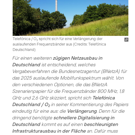
Telefónica / O
spricht sich für eine Verlängerung der
2
auslaufenden Frequenzbänder aus (
Credits: Telefónica
Deutschland
)
Für einen weiteren
zügigen Netzausbau in
Deutschland
ist entscheidend, welches
Vergabeverfahren die Bundesnetzagentur (BNetzA) für
das 2025 auslaufende Mobilfunkspektrum wählt. Von
den verschiedenen Optionen, die das BNetzA
Szenarienpapier für die Frequenzbänder 800 MHz, 1,8
GHz und 2,6 GHz skizziert, spricht sich
Telefónica
Deutschland / O
in seiner Kommentierung des Papiers
2
eindeutig für eine aus: die
Verlängerung
. Denn für die
dringend benötigte
schnellere Digitalisierung in
Deutschland
kommt es auf einen
beschleunigten
Infrastrukturausbau in der Fläche
an. Dafür muss