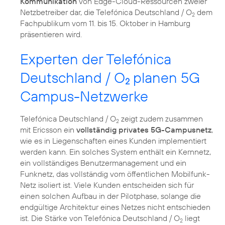
Kommunikation
von Edge-Cloud-Ressourcen zweier
Netzbetreiber dar, die Telefónica Deutschland / O
dem
2
Fachpublikum vom 11. bis 15. Oktober in Hamburg
präsentieren wird.
Experten der Telefónica
Deutschland / O
planen 5G
2
Campus-Netzwerke
Telefónica Deutschland / O
zeigt zudem zusammen
2
mit Ericsson ein
vollständig privates 5G-Campusnetz
,
wie es in Liegenschaften eines Kunden implementiert
werden kann. Ein solches System enthält ein Kernnetz,
ein vollständiges Benutzermanagement und ein
Funknetz, das vollständig vom öffentlichen Mobilfunk-
Netz isoliert ist. Viele Kunden entscheiden sich für
einen solchen Aufbau in der Pilotphase, solange die
endgültige Architektur eines Netzes nicht entschieden
ist. Die Stärke von Telefónica Deutschland / O
liegt
2