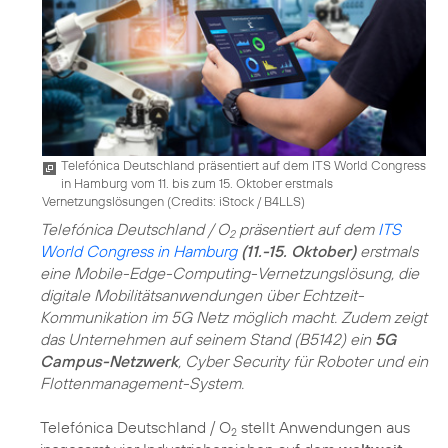
Telefónica Deutschland präsentiert auf dem ITS World Congress
in Hamburg vom 11. bis zum 15. Oktober erstmals
Vernetzungslösungen (
Credits: iStock / B4LLS
)
Telefónica Deutschland / O
präsentiert auf dem
ITS
2
World Congress in Hamburg
(11.-15. Oktober)
erstmals
eine Mobile-Edge-Computing-Vernetzungslösung, die
digitale Mobilitätsanwendungen über Echtzeit-
Kommunikation im 5G Netz möglich macht. Zudem zeigt
das Unternehmen auf seinem Stand (B5142) ein
5G
Campus-Netzwerk
, Cyber Security für Roboter und ein
Flottenmanagement-System.
Telefónica Deutschland / O
stellt Anwendungen aus
2