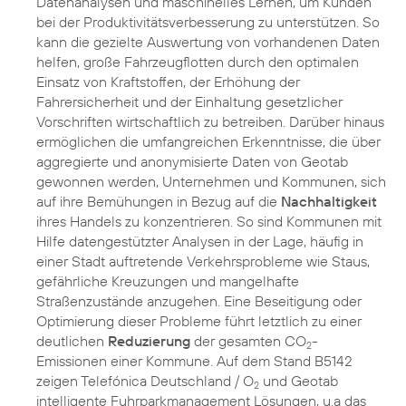
Datenanalysen und maschinelles Lernen, um Kunden
bei der Produktivitätsverbesserung zu unterstützen. So
kann die gezielte Auswertung von vorhandenen Daten
helfen, große Fahrzeugflotten durch den optimalen
Einsatz von Kraftstoffen, der Erhöhung der
Fahrersicherheit und der Einhaltung gesetzlicher
Vorschriften wirtschaftlich zu betreiben. Darüber hinaus
ermöglichen die umfangreichen Erkenntnisse, die über
aggregierte und anonymisierte Daten von Geotab
gewonnen werden, Unternehmen und Kommunen, sich
auf ihre Bemühungen in Bezug auf die
Nachhaltigkeit
ihres Handels zu konzentrieren. So sind Kommunen mit
Hilfe datengestützter Analysen in der Lage, häufig in
einer Stadt auftretende Verkehrsprobleme wie Staus,
gefährliche Kreuzungen und mangelhafte
Straßenzustände anzugehen. Eine Beseitigung oder
Optimierung dieser Probleme führt letztlich zu einer
deutlichen
Reduzierung
der gesamten CO
-
2
Emissionen einer Kommune. Auf dem Stand B5142
zeigen Telefónica Deutschland / O
und Geotab
2
intelligente Fuhrparkmanagement Lösungen, u.a das