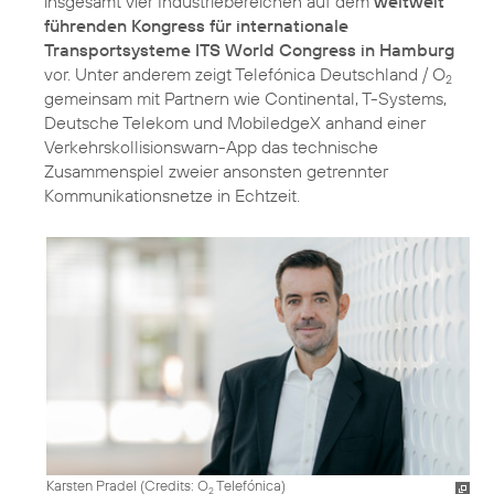
insgesamt vier Industriebereichen auf dem
weltweit
führenden Kongress für internationale
Transportsysteme ITS World Congress in Hamburg
vor. Unter anderem zeigt Telefónica Deutschland / O
2
gemeinsam mit Partnern wie Continental, T-Systems,
Deutsche Telekom und MobiledgeX anhand einer
Verkehrskollisionswarn-App das technische
Zusammenspiel zweier ansonsten getrennter
Kommunikationsnetze in Echtzeit.
Karsten Pradel (
Credits: O
Telefónica
)
2