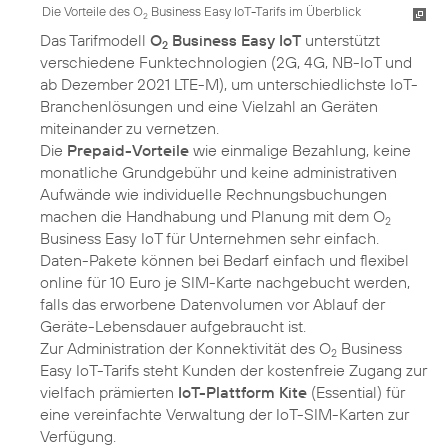
Die Vorteile des O
Business Easy IoT-Tarifs im Überblick
2
Das Tarifmodell
O
Business Easy IoT
unterstützt
2
verschiedene Funktechnologien (2G, 4G, NB-IoT und
ab Dezember 2021 LTE-M), um unterschiedlichste IoT-
Branchenlösungen und eine Vielzahl an Geräten
miteinander zu vernetzen.
Die
Prepaid-Vorteile
wie einmalige Bezahlung, keine
monatliche Grundgebühr und keine administrativen
Aufwände wie individuelle Rechnungsbuchungen
machen die Handhabung und Planung mit dem O
2
Business Easy IoT für Unternehmen sehr einfach.
Daten-Pakete können bei Bedarf einfach und flexibel
online für 10 Euro je SIM-Karte nachgebucht werden,
falls das erworbene Datenvolumen vor Ablauf der
Geräte-Lebensdauer aufgebraucht ist.
Zur Administration der Konnektivität des O
Business
2
Easy IoT-Tarifs steht Kunden der kostenfreie Zugang zur
vielfach prämierten
IoT-Plattform Kite
(Essential) für
eine vereinfachte Verwaltung der IoT-SIM-Karten zur
Verfügung.