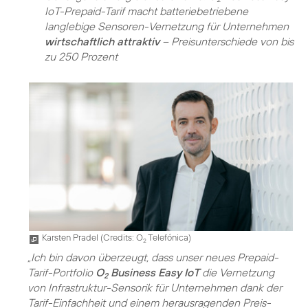
IoT-Prepaid-Tarif macht batteriebetriebene
langlebige Sensoren-Vernetzung für Unternehmen
wirtschaftlich attraktiv
– Preisunterschiede von bis
zu 250 Prozent
Karsten Pradel (
Credits: O
Telefónica
)
2
„Ich bin davon überzeugt, dass unser neues Prepaid-
Tarif-Portfolio
O
Business Easy IoT
die Vernetzung
2
von Infrastruktur-Sensorik für Unternehmen dank der
Tarif-Einfachheit und einem herausragenden Preis-