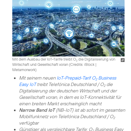
Mit dem Ausbau der IoT-Tarife treibt O
die Digitalisierung von
2
Wirtschaft und Gesellschaft voran (
Credits: iStock |
Metamorwork
)
Mit seinem neuen
IoT-Prepaid-Tarif O
Business
2
Easy IoT
treibt Telefónica Deutschland / O
die
2
Digitalisierung der deutschen Wirtschaft und der
Gesellschaft voran, in dem es IoT-Konnektivität für
einen breiten Markt erschwinglich macht
Narrow Band IoT
(NB-IoT) ist ab sofort im gesamten
Mobilfunknetz von Telefónica Deutschland / O
2
verfügbar
Günstiger als vergleichbare Tarife: O
Business Easy
2