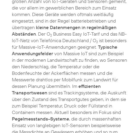
großen Anzahl von IoT-Geräten und Sensoren gemeint,
die vor allem im gewerblichen Bereich zum Einsatz
kommen. Diese Geräte werden oftmals weitläufig
eingesetzt, sind in der Regel batteriebetrieben und
übertragen
kleine Datenmengen in regelmäßigen
Abständen
. Der O
Business Easy IoT-Tarif und das NB-
2
IoT-Netz von Telefónica Deutschland / O
ist besonders
2
für Massive-IoT-Anwendungen geeignet.
Typische
Anwendungsfelder
von Massive IoT sind zum Beispiel
in der modernen Landwirtschaft zu finden, wo Sensoren
den Niederschlag, die Temperatur oder die
Bodenfeuchte der Ackerflächen messen und die
Messwerte drahtlos per Mobilfunk zum Landwirt für
dessen Planung übermitteln. Im
effizienten
Transportwesen
sind es Trackingsysteme, die Auskunft
über den Zustand des Transportgutes geben, in dem sie
zum Beispiel Temperatur, Druck oder Füllstand in
Containern messen. Aktuell besonders im Fokus sind
Pegelmesstands-Systeme
, die durch massenhaften
Einsatz von langlebigen IoT-Sensoren beispielsweise
die Messdichte an Gewässern erhöhen und so zum