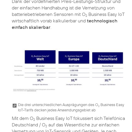
Dank der vordefinierten Preis-Leistungs-Struktur und
der einfachen Handhabung ist die Vernetzung von
batteriebetriebenen Sensoren mit O
Business Easy IoT
2
wirtschaftlich vorab kalkulierbar und
technologisch
einfach skalierbar
.
Die drei unterschiedlichen Ausprägungen des O
Business Easy
2
IoT-Tarifs decken jedes Anwendungsgebiet ab
Mit dem O
Business Easy IoT fokussiert sich Telefónica
2
Deutschland / O
auf das Wesentliche zur einfachen
2
Vernetzung von IoT-Sensorik und Geräten. Je nach