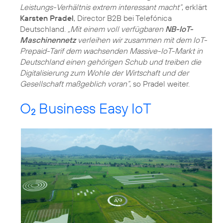
Leistungs-Verhältnis extrem interessant macht“
, erklärt
Karsten Pradel
, Director B2B bei Telefónica
Deutschland.
„Mit einem voll verfügbaren
NB-IoT-
Maschinennetz
verleihen wir zusammen mit dem IoT-
Prepaid-Tarif dem wachsenden Massive-IoT-Markt in
Deutschland einen gehörigen Schub und treiben die
Digitalisierung zum Wohle der Wirtschaft und der
Gesellschaft maßgeblich voran“
, so Pradel weiter.
O
Business Easy IoT
2