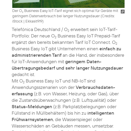
Der O
Business Easy IoT-Tarif eignet sich optimal für Geräte mit
2
geringem Datenverbrauch bei langer Nutzungsdauer (
Credits:
iStock | Ekkasit919
)
Telefónica Deutschland / O
erweitert sein IoT-Tarif-
2
Portfolio: Der neue O
Business Easy IoT Prepaid-Tarif
2
ergänzt den bereits bekannten Tarif IoT Connect. O
2
Business Easy IoT gibt Unternehmen einen
einfach zu
administrierenden Tarif
an die Hand, der insbesondere
für IoT-Anwendungen mit
geringem Daten­
übertragungsbedarf und sehr langer Nutzungsdauer
gedacht ist.
Mit O
Business Easy IoT und NB-IoT sind
2
Anwendungsszenarien von der
Verbrauchsdaten­
erfassung
(z.B. von Wasser, Heizung, oder Gas), über
die Zustandsüberwachungen (z.B. Luftqualität) oder
Status-Meldungen
(z.B. Parkplatzbelegungen oder
Füllstand in Müllbehältern) bis hin zu
intelligenten
Frühwarnsystemen
, die Wasserspiegel oder
Wasserschäden an Gebäuden messen, umsetzbar.