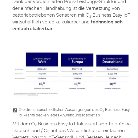
Dank der vordefinierten Preis-Leistungs-Struktur und
der einfachen Handhabung ist die Vernetzung von
batteriebetriebenen Sensoren mit O
Business Easy IoT
2
wirtschaftlich vorab kalkulierbar und
technologisch
einfach skalierbar
.
Die drei unterschiedlichen Ausprägungen des O
Business Easy
2
IoT-Tarifs decken jedes Anwendungsgebiet ab
Mit dem O
Business Easy IoT fokussiert sich Telefónica
2
Deutschland / O
auf das Wesentliche zur einfachen
2
Vernetzung von IoT-Sensorik und Geräten. Je nach