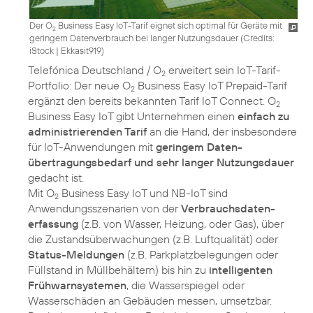
Der O
Business Easy IoT-Tarif eignet sich optimal für Geräte mit
2
geringem Datenverbrauch bei langer Nutzungsdauer (
Credits:
iStock | Ekkasit919
)
Telefónica Deutschland / O
erweitert sein IoT-Tarif-
2
Portfolio: Der neue O
Business Easy IoT Prepaid-Tarif
2
ergänzt den bereits bekannten Tarif IoT Connect. O
2
Business Easy IoT gibt Unternehmen einen
einfach zu
administrierenden Tarif
an die Hand, der insbesondere
für IoT-Anwendungen mit
geringem Daten­
übertragungsbedarf und sehr langer Nutzungsdauer
gedacht ist.
Mit O
Business Easy IoT und NB-IoT sind
2
Anwendungsszenarien von der
Verbrauchsdaten­
erfassung
(z.B. von Wasser, Heizung, oder Gas), über
die Zustandsüberwachungen (z.B. Luftqualität) oder
Status-Meldungen
(z.B. Parkplatzbelegungen oder
Füllstand in Müllbehältern) bis hin zu
intelligenten
Frühwarnsystemen
, die Wasserspiegel oder
Wasserschäden an Gebäuden messen, umsetzbar.