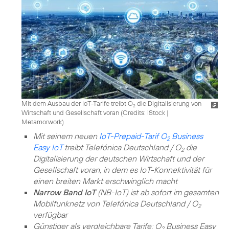
Mit dem Ausbau der IoT-Tarife treibt O
die Digitalisierung von
2
Wirtschaft und Gesellschaft voran (
Credits: iStock |
Metamorwork
)
Mit seinem neuen
IoT-Prepaid-Tarif O
Business
2
Easy IoT
treibt Telefónica Deutschland / O
die
2
Digitalisierung der deutschen Wirtschaft und der
Gesellschaft voran, in dem es IoT-Konnektivität für
einen breiten Markt erschwinglich macht
Narrow Band IoT
(NB-IoT) ist ab sofort im gesamten
Mobilfunknetz von Telefónica Deutschland / O
2
verfügbar
Günstiger als vergleichbare Tarife: O
Business Easy
2