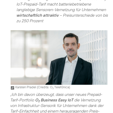
IoT-Prepaid-Tarif macht batteriebetriebene
langlebige Sensoren-Vernetzung für Unternehmen
wirtschaftlich attraktiv
– Preisunterschiede von bis
zu 250 Prozent
Karsten Pradel (
Credits: O
Telefónica
)
2
„Ich bin davon überzeugt, dass unser neues Prepaid-
Tarif-Portfolio
O
Business Easy IoT
die Vernetzung
2
von Infrastruktur-Sensorik für Unternehmen dank der
Tarif-Einfachheit und einem herausragenden Preis-