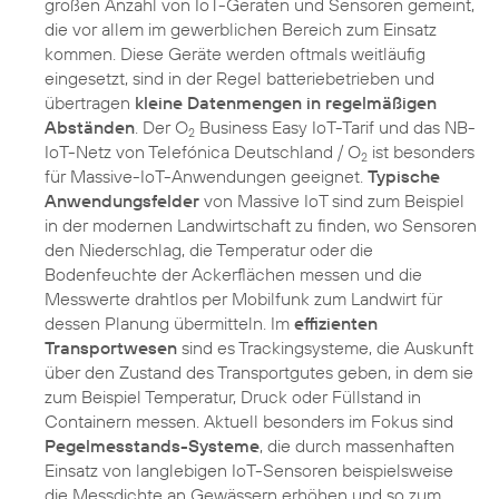
großen Anzahl von IoT-Geräten und Sensoren gemeint,
die vor allem im gewerblichen Bereich zum Einsatz
kommen. Diese Geräte werden oftmals weitläufig
eingesetzt, sind in der Regel batteriebetrieben und
übertragen
kleine Datenmengen in regelmäßigen
Abständen
. Der O
Business Easy IoT-Tarif und das NB-
2
IoT-Netz von Telefónica Deutschland / O
ist besonders
2
für Massive-IoT-Anwendungen geeignet.
Typische
Anwendungsfelder
von Massive IoT sind zum Beispiel
in der modernen Landwirtschaft zu finden, wo Sensoren
den Niederschlag, die Temperatur oder die
Bodenfeuchte der Ackerflächen messen und die
Messwerte drahtlos per Mobilfunk zum Landwirt für
dessen Planung übermitteln. Im
effizienten
Transportwesen
sind es Trackingsysteme, die Auskunft
über den Zustand des Transportgutes geben, in dem sie
zum Beispiel Temperatur, Druck oder Füllstand in
Containern messen. Aktuell besonders im Fokus sind
Pegelmesstands-Systeme
, die durch massenhaften
Einsatz von langlebigen IoT-Sensoren beispielsweise
die Messdichte an Gewässern erhöhen und so zum