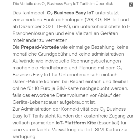
Die Vorteile des O
Business Easy IoT-Tarifs im Überblick
2
Das Tarifmodell
O
Business Easy IoT
unterstützt
2
verschiedene Funktechnologien (2G, 4G, NB-IoT und
ab Dezember 2021 LTE-M), um unterschiedlichste IoT-
Branchenlösungen und eine Vielzahl an Geräten
miteinander zu vernetzen.
Die
Prepaid-Vorteile
wie einmalige Bezahlung, keine
monatliche Grundgebühr und keine administrativen
Aufwände wie individuelle Rechnungsbuchungen
machen die Handhabung und Planung mit dem O
2
Business Easy IoT für Unternehmen sehr einfach.
Daten-Pakete können bei Bedarf einfach und flexibel
online für 10 Euro je SIM-Karte nachgebucht werden,
falls das erworbene Datenvolumen vor Ablauf der
Geräte-Lebensdauer aufgebraucht ist.
Zur Administration der Konnektivität des O
Business
2
Easy IoT-Tarifs steht Kunden der kostenfreie Zugang zur
vielfach prämierten
IoT-Plattform Kite
(Essential) für
eine vereinfachte Verwaltung der IoT-SIM-Karten zur
Verfügung.