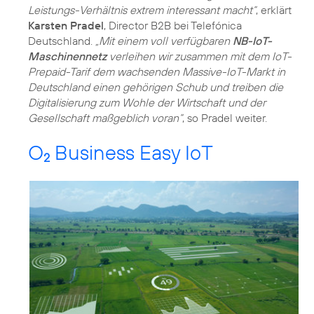
Leistungs-Verhältnis extrem interessant macht“
, erklärt
Karsten Pradel
, Director B2B bei Telefónica
Deutschland.
„Mit einem voll verfügbaren
NB-IoT-
Maschinennetz
verleihen wir zusammen mit dem IoT-
Prepaid-Tarif dem wachsenden Massive-IoT-Markt in
Deutschland einen gehörigen Schub und treiben die
Digitalisierung zum Wohle der Wirtschaft und der
Gesellschaft maßgeblich voran“
, so Pradel weiter.
O
Business Easy IoT
2