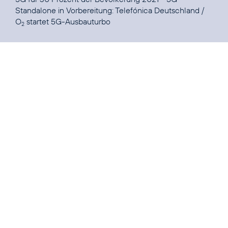
Standalone in Vorbereitung:
Telefónica Deutschland /
O
startet 5G-Ausbauturbo
2