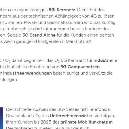
chen ein eigenständiges
5G-Kernnetz
. Damit hat das
ndard aus der technischen Abhängigkeit von 4G zu lösen
 zu stellen. Privat- und Geschäftskunden wird das künftig
n. Technisch ist das Unternehmen bereits heute in der
len. Sobald
5G Stand Alone
für die Kunden einen echten
 etwa wenn genügend Endgeräte im Markt 5G SA
d / O
damit begonnen, das O
5G Kernnetz für
industrielle
2
2
ht deutlich die Errichtung von
5G Campusnetzen
,
er Industrieanwendungen
beschleunigt und verkürzt die
Der schnelle Ausbau des 5G-Netzes hilft Telefónica
Deutschland / O
das
Unternehmensziel
zu verfolgen,
2
ihren Kunden bis 2025 das
grünste Mobilfunknetz in
Deutschland
zu bieten. 5G funkt deutlich