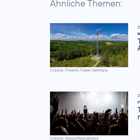
Ähnliche Themen:
2
M
Credits: Phoenix Tower Germany
2
F
Credits: iStock/9parusnikov