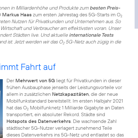
ionen in Milliardenhöhe und Produkte zum
besten Preis-
O
Markus Haas
zum ersten Jahrestag des 5G-Starts im O
2
eten Nutzen für Privatkunden und Unternehmen aus. So
 Wirtschaft und Verbraucher am effektivsten voran. Unser
undert Städten live. Und aktuelle
internationale Tests
nd ist. Jetzt werden wir das O
5G-Netz auch zügig in die
2
immt Fahrt auf
Der
Mehrwert von 5G
liegt für Privatkunden in dieser
frühen Ausbauphase jenseits der Leistungsvorteile vor
allem in zusätzlichen
Netzkapazitäten
, die der neue
Mobilfunkstandard bereitstellt. Im ersten Halbjahr 2021
hat das O
Mobilfunknetz 1 Milliarde Gigabyte an Daten
2
transportiert, ein absoluter Rekord. Städte sind
Hotspots des Datenverkehrs
. Die wachsende Zahl
städtischer 5G-Nutzer verlagert zunehmend Teile
dieses Datenverkehrs ins 5G-Netz und entlastet so das