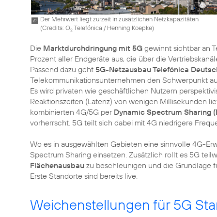
Der Mehrwert liegt zurzeit in zusätzlichen Netzkapazitäten
(
Credits: O
Telefónica / Henning Koepke
)
2
Die
Marktdurchdringung mit 5G
gewinnt sichtbar an
Prozent aller Endgeräte aus, die über die Vertriebskanä
Passend dazu geht
5G-Netzausbau Telefónica Deutsc
Telekommunikationsunternehmen den Schwerpunkt au
Es wird privaten wie geschäftlichen Nutzern perspekti
Reaktionszeiten (Latenz) von wenigen Millisekunden lie
kombinierten 4G/5G per
Dynamic Spectrum Sharing 
vorherrscht. 5G teilt sich dabei mit 4G niedrigere Freq
Wo es in ausgewählten Gebieten eine sinnvolle 4G-Erw
Spectrum Sharing einsetzen. Zusätzlich rollt es 5G teilw
Flächenausbau
zu beschleunigen und die Grundlage
Weichenstellungen für 5G St