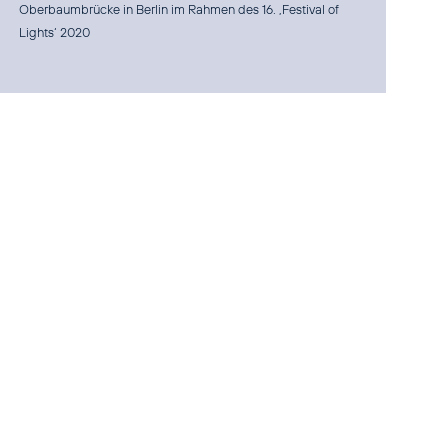
Oberbaumbrücke in Berlin im Rahmen des 16. ‚Festival of
Lights‘ 2020