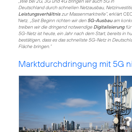
„Wie bei 2G, 3G und 4G bringen wir auch 5G in
Deutschland durch schnellen Netzausbau, Netzinvestit
Leistungsverhältnis
zur Massenmarktreife“
, erklärt CE
Netz.
„Seit Beginn richten wir den
5G-Ausbau
am konkr
treiben wir die dringend notwendige
Digitalisierung
für
5G-Netz ist heute, ein Jahr nach dem Start, bereits in h
bestätigen, dass es das schnellste 5G-Netz in Deutschla
Fläche bringen.“
Marktdurchdringung mit 5G n