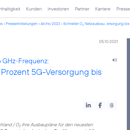
haltigkeit
Kunden
Investoren
Partner
Karriere
Presse
ws
Pressemitteilungen
Archiv 2023
Schneller O
Netzausbau...ersorgung bi
2
05.10.2021
6 GHz-Frequenz:
Prozent 5G-Versorgung bis
chland / O
ihre Ausbaupläne für den neuesten
2