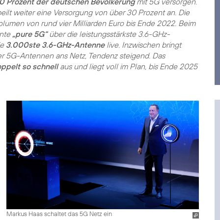
0 Prozent der deutschen Bevölkerung
mit 5G versorgen.
ilt weiter eine Versorgung von über 30 Prozent an. Die
lumen von rund vier Milliarden Euro bis Ende 2022. Beim
nnte
„pure 5G“
über die leistungsstärkste 3.6-GHz-
ie
3.000ste 3.6-GHz-Antenne
live. Inzwischen bringt
er 5G-Antennen ans Netz, Tendenz steigend. Das
ppelt so schnell
aus und liegt voll im Plan, bis Ende 2025
Markus Haas schaltet das 5G Netz ein