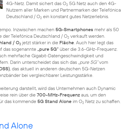
4G-Netz. Damit sichert das O
5G Netz auch den 4G-
2
Nutzern aller Marken und Partnermarken der Telefónica
Deutschland / O
ein konstant gutes Netzerlebnis.
2
 Tempo. Inzwischen machen
5G-Smartphones
mehr als 50
le der Telefónica Deutschland / O
verkauft werden.
2
hland / O
jetzt stärker in die
Fläche
. Auch hier legt das
2
f das sogenannte
„pure 5G“
über die 3.6-GHz-Frequenz.
visch mehrfache Gigabit-Datengeschwindigkeit und
fern. Darin unterscheidet das sich das
„pure 5G“
vom
(DSS)
, das aktuell in anderen deutschen 5G-Netzen
uenzbänder bei vergleichbarer Leistungsstärke.
eiterung darstellt, wird das Unternehmen auch Dynamic
eise rein über die
700-MHz-Frequenz
aus, um den
 für das kommende
5G Stand Alone
im O
Netz zu schaffen.
2
and Alone