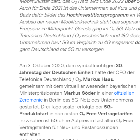
Mobilfunkstandard: das O
Netz wird Ende 2022
über 5
2
Auch für Ende 2021 ist das Unternehmen auf Kurs und pe
Basis dafür bildet das
Hochinvestitionsprogramm
im Vo
Ausbau der neuen Mobilfunktechnik steht das sogena
Frequenz im Mittelpunkt. Gerade ging im O
5G-Netz d
2
Telefónica Deutschland / O
wöchentlich rund 180 dies
2
Unternehmen baut 5G im Vergleich zu 4G insgesamt
do
ganz Deutschland mit 5G zu versorgen.
Am 3. Oktober 2020, dem symbolträchtigen
30.
Jahrestag der Deutschen Einheit
hatte der CEO der
Telefónica Deutschland / O
,
Markus Haas
,
2
gemeinsam mit dem virtuell anwesenden bayerischen
Ministerpräsidenten
Markus Söder
in einer
offiziellen
Zeremonie
in Berlin das 5G-Netz des Unternehmens
gestartet. Drei Tage später erfolgte der
5G-
Produktstart
in den ersten
O
Free Vertragstarifen
.
2
Inzwischen ist 5G ohne Aufpreis in fast allen O
Free
2
Vertragstarifen für Neu- und Bestandskunden