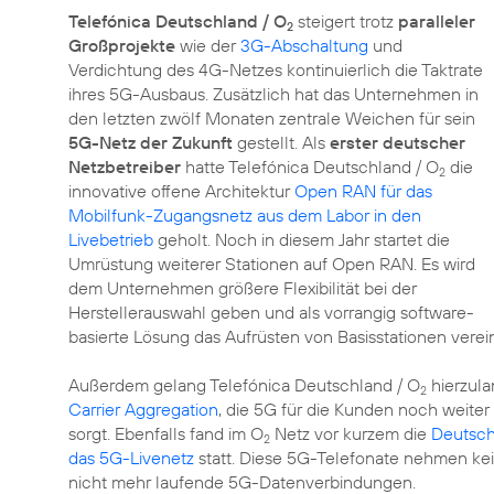
Telefónica Deutschland / O
steigert trotz
paralleler
2
Großprojekte
wie der
3G-Abschaltung
und
Verdichtung des 4G-Netzes kontinuierlich die Taktrate
ihres 5G-Ausbaus. Zusätzlich hat das Unternehmen in
den letzten zwölf Monaten zentrale Weichen für sein
5G-Netz der Zukunft
gestellt. Als
erster deutscher
Netzbetreiber
hatte Telefónica Deutschland / O
die
2
innovative offene Architektur
Open RAN für das
Mobilfunk-Zugangsnetz aus dem Labor in den
Livebetrieb
geholt. Noch in diesem Jahr startet die
Umrüstung weiterer Stationen auf Open RAN. Es wird
dem Unternehmen größere Flexibilität bei der
Herstellerauswahl geben und als vorrangig software-
basierte Lösung das Aufrüsten von Basisstationen vere
Außerdem gelang Telefónica Deutschland / O
hierzula
2
Carrier Aggregation
, die 5G für die Kunden noch weiter
sorgt. Ebenfalls fand im O
Netz vor kurzem die
Deutsch
2
das 5G-Livenetz
statt. Diese 5G-Telefonate nehmen k
nicht mehr laufende 5G-Datenverbindungen.