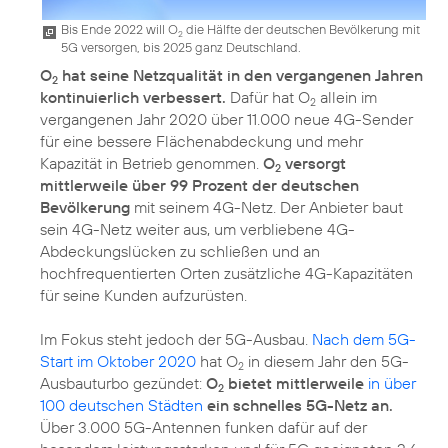
Bis Ende 2022 will O
die Hälfte der deutschen Bevölkerung mit
2
5G versorgen, bis 2025 ganz Deutschland.
O
hat seine Netzqualität in den vergangenen Jahren
2
kontinuierlich verbessert.
Dafür hat O
allein im
2
vergangenen Jahr 2020 über 11.000 neue 4G-Sender
für eine bessere Flächenabdeckung und mehr
Kapazität in Betrieb genommen.
O
versorgt
2
mittlerweile über 99 Prozent der deutschen
Bevölkerung
mit seinem 4G-Netz. Der Anbieter baut
sein 4G-Netz weiter aus, um verbliebene 4G-
Abdeckungslücken zu schließen und an
hochfrequentierten Orten zusätzliche 4G-Kapazitäten
für seine Kunden aufzurüsten.
Im Fokus steht jedoch der 5G-Ausbau.
Nach dem 5G-
Start im Oktober 2020
hat O
in diesem Jahr den 5G-
2
Ausbauturbo gezündet:
O
bietet mittlerweile
in über
2
100 deutschen Städten
ein schnelles 5G-Netz an.
Über 3.000 5G-Antennen funken dafür auf der