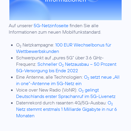
Auf unserer
5G-Netzinfoseite
finden Sie alle
Informationen zum neuen Mobilfunkstandard.
O
Netzkampagne:
100 EUR Wechselbonus für
2
Wettbewerbskunden
Schwerpunkt auf „pures 5G“ über 3.6 GHz-
Frequenz:
Schneller O
Netzausbau – 50 Prozent
2
5G-Versorgung bis Ende 2022
Eine Antenne, alle Technologien:
O
setzt neue „All
2
in one“-Antenne im 5G-Netz ein
Voice over New Radio (VoNR):
O
gelingt
2
Deutschlands erster Sprachanruf im 5G-Livenetz
Datenrekord durch rasanten 4G/5G-Ausbau:
O
2
Netz stemmt erstmals 1 Milliarde Gigabyte in nur 6
Monaten