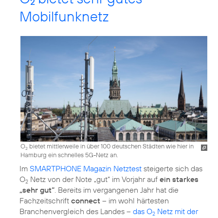
2
Mobilfunknetz
O
bietet mittlerweile in über 100 deutschen Städten wie hier in
2
Hamburg ein schnelles 5G-Netz an.
Im
SMARTPHONE Magazin Netztest
steigerte sich das
O
Netz von der Note „gut“ im Vorjahr auf
ein starkes
2
„sehr gut“
. Bereits im vergangenen Jahr hat die
Fachzeitschrift
connect
– im wohl härtesten
Branchenvergleich des Landes –
das O
Netz mit der
2