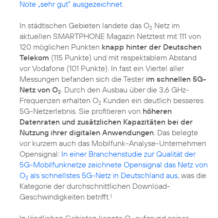
Note „sehr gut“ ausgezeichnet
.
In städtischen Gebieten landete das O
Netz im
2
aktuellen SMARTPHONE Magazin Netztest mit 111 von
120 möglichen Punkten
knapp hinter der Deutschen
Telekom
(115 Punkte) und mit respektablem Abstand
vor Vodafone (101 Punkte). In fast ein Viertel aller
Messungen befanden sich die Tester
im schnellen 5G-
Netz von O
. Durch den Ausbau über die 3,6 GHz-
2
Frequenzen erhalten O
Kunden ein deutlich besseres
2
5G-Netzerlebnis. Sie profitieren von
höheren
Datenraten und zusätzlichen Kapazitäten bei der
Nutzung ihrer digitalen Anwendungen
. Das belegte
vor kurzem auch das Mobilfunk-Analyse-Unternehmen
Opensignal:
In einer Branchenstudie zur Qualität der
5G-Mobilfunknetze zeichnete Opensignal das Netz von
O
als schnellstes 5G-Netz in Deutschland aus
, was die
2
Kategorie der durchschnittlichen Download-
Geschwindigkeiten betrifft.
1
In ländlichen Gebieten konnte O
aufgrund seiner