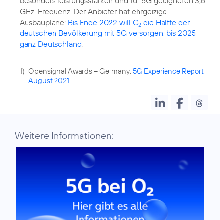
besonders leistungsstarken und für 5G geeigneten 3,6
GHz-Frequenz. Der Anbieter hat ehrgeizige
Ausbaupläne:
Bis Ende 2022 will O
die Hälfte der
2
deutschen Bevölkerung mit 5G versorgen, bis 2025
ganz Deutschland
.
1)
Opensignal Awards – Germany:
5G Experience Report
August 2021
Weitere Informationen: