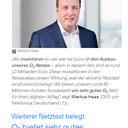
Markus Haas
„Wir
investieren
so viel wie nie zuvor
in den Ausbau
unseres O
Netzes
– allein in diesem Jahr sind es rund
2
1,3 Milliarden Euro. Diese Investitionen in den
Netzausbau zeigen Wirkung, was der aktuelle Netztest
eindrucksvoll belegt: Wir bieten unseren rund 45
Millionen Kunden bundesweit
ein sehr gutes O
Netz
2
für ihren digitalen Alltag“
, sagt
Markus Haas
, CEO von
Telefónica Deutschland / O
.
2
Weiterer Netztest belegt:
O
bietet sehr gutes