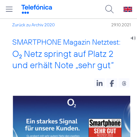
Zurück zu Archiv 2020
29.10.2021
SMARTPHONE Magazin Netztest:
O
Netz springt auf Platz 2
2
und erhält Note „sehr gut“