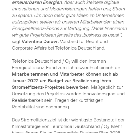
erneuerbaren Energien
. Aber auch kleinere digitale
Innovationen und Modernisierungen helfen uns, Strom
zu sparen. Um noch mehr gute Ideen im Unternehmen
aufzuspüren, stellen wir unseren Mitarbeitenden einen
Energieeffizienz-Fonds zur Verfügung. Damit finanzieren
wir gute Projektideen jenseits des ‚business as usual‘“,
sagt
Valentina Daiber
, Vorstand für Recht und
Corporate Affairs bei Telefónica Deutschland.
Telefónica Deutschland / O
will den internen
2
Energieeffizienz-Fond zum Jahreswechsel einrichten.
Mitarbeiterinnen und Mitarbeiter können sich ab
Januar 2022 um Budget zur Realisierung ihres
Stromeffizienz-Projektes bewerben.
Maßgeblich zur
Umsetzung des Projektes werden Innovationsgrad und
Realisierbarkeit sein. Fragen der kurzfristigen
Rentabilität sind nachrangig.
Das Stromeffizienzziel ist der wichtigste Bestandteil der
Klimastrategie von Telefónica Deutschland / O
. Mehr
2
hierzu finden Sie im
Responsible Business Plan 2025