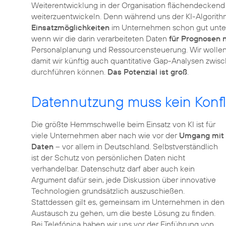
Weiterentwicklung in der Organisation flächendeckend z
weiterzuentwickeln. Denn während uns der KI-Algorit
Einsatzmöglichkeiten
im Unternehmen schon gut unters
wenn wir die darin verarbeiteten Daten
für Prognosen 
Personalplanung und Ressourcensteuerung. Wir wollen
damit wir künftig auch quantitative Gap-Analysen zwisc
durchführen können.
Das Potenzial ist groß
.
Datennutzung muss kein Konfl
Die größte Hemmschwelle beim Einsatz von KI ist für
viele Unternehmen aber nach wie vor der
Umgang mit
Daten
– vor allem in Deutschland. Selbstverständlich
ist der Schutz von persönlichen Daten nicht
verhandelbar. Datenschutz darf aber auch kein
Argument dafür sein, jede Diskussion über innovative
Technologien grundsätzlich auszuschießen.
Stattdessen gilt es, gemeinsam im Unternehmen in den
Austausch zu gehen, um die beste Lösung zu finden.
Bei Telefónica haben wir uns vor der Einführung von