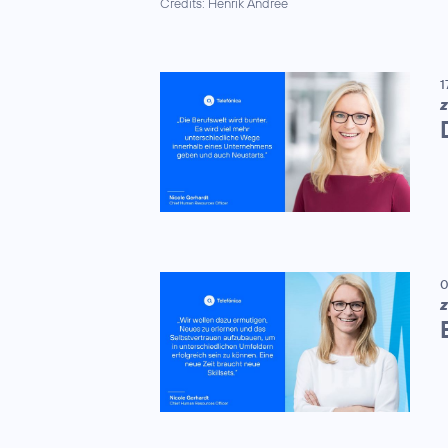
Credits: Henrik Andree
1
Z
0
Z