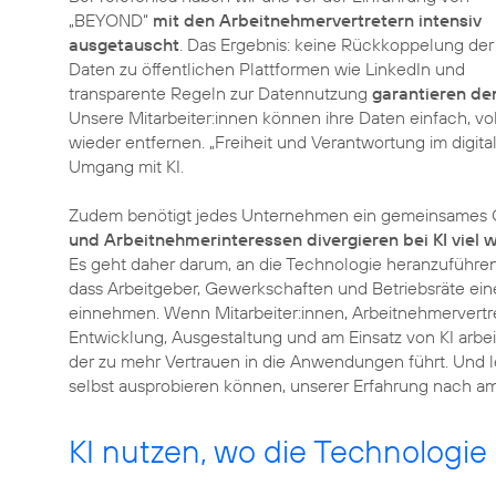
„BEYOND“
mit den Arbeitnehmervertretern intensiv
ausgetauscht
. Das Ergebnis: keine Rückkoppelung der
Daten zu öffentlichen Plattformen wie LinkedIn und
transparente Regeln zur Datennutzung
garantieren den
Unsere Mitarbeiter:innen können ihre Daten einfach, vo
wieder entfernen. „Freiheit und Verantwortung im digital
Umgang mit KI.
Zudem benötigt jedes Unternehmen ein gemeinsames G
und Arbeitnehmerinteressen divergieren bei KI viel 
Es geht daher darum, an die Technologie heranzuführ
dass Arbeitgeber, Gewerkschaften und Betriebsräte ei
einnehmen. Wenn Mitarbeiter:innen, Arbeitnehmervertr
Entwicklung, Ausgestaltung und am Einsatz von KI arbei
der zu mehr Vertrauen in die Anwendungen führt. Und let
selbst ausprobieren können, unserer Erfahrung nach 
KI nutzen, wo die Technologie