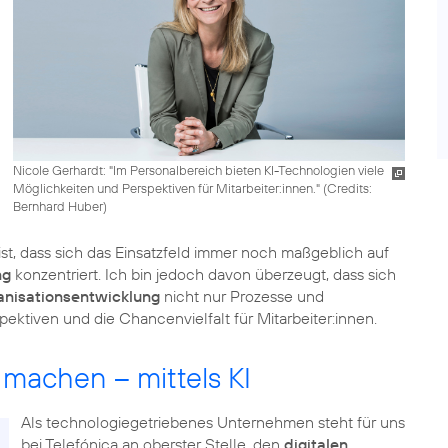
Nicole Gerhardt: "Im Personalbereich bieten KI-Technologien viele
Möglichkeiten und Perspektiven für Mitarbeiter:innen." (
Credits:
Bernhard Huber
)
ist, dass sich das Einsatzfeld immer noch maßgeblich auf
ng
konzentriert. Ich bin jedoch davon überzeugt, dass sich
anisationsentwicklung
nicht nur Prozesse und
pektiven und die Chancenvielfalt für Mitarbeiter:innen.
 machen – mittels KI
Als technologiegetriebenes Unternehmen steht für uns
bei Telefónica an oberster Stelle, den
digitalen