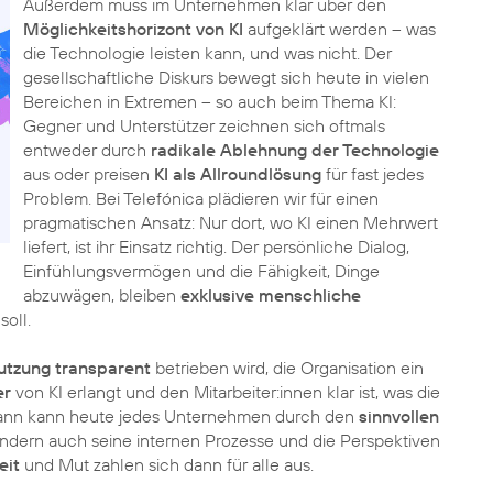
Außerdem muss im Unternehmen klar über den
Möglichkeitshorizont von KI
aufgeklärt werden – was
die Technologie leisten kann, und was nicht. Der
gesellschaftliche Diskurs bewegt sich heute in vielen
Bereichen in Extremen – so auch beim Thema KI:
Gegner und Unterstützer zeichnen sich oftmals
entweder durch
radikale Ablehnung der Technologie
aus oder preisen
KI als Allroundlösung
für fast jedes
Problem. Bei Telefónica plädieren wir für einen
pragmatischen Ansatz: Nur dort, wo KI einen Mehrwert
liefert, ist ihr Einsatz richtig. Der persönliche Dialog,
Einfühlungsvermögen und die Fähigkeit, Dinge
abzuwägen, bleiben
exklusive menschliche
soll.
utzung transparent
betrieben wird, die Organisation ein
er
von KI erlangt und den Mitarbeiter:innen klar ist, was die
 dann kann heute jedes Unternehmen durch den
sinnvollen
sondern auch seine internen Prozesse und die Perspektiven
eit
und Mut zahlen sich dann für alle aus.