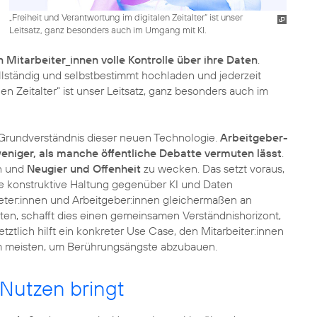
„Freiheit und Verantwortung im digitalen Zeitalter“ ist unser
Leitsatz, ganz besonders auch im Umgang mit KI.
 Mitarbeiter_innen volle Kontrolle über ihre Daten
.
llständig und selbstbestimmt hochladen und jederzeit
en Zeitalter“ ist unser Leitsatz, ganz besonders auch im
rundverständnis dieser neuen Technologie.
Arbeitgeber-
weniger, als manche öffentliche Debatte vermuten lässt
.
en und
Neugier und Offenheit
zu wecken. Das setzt voraus,
ne konstruktive Haltung gegenüber KI und Daten
eter:innen und Arbeitgeber:innen gleichermaßen an
ten, schafft dies einen gemeinsamen Verständnishorizont,
ztlich hilft ein konkreter Use Case, den Mitarbeiter:innen
am meisten, um Berührungsängste abzubauen.
 Nutzen bringt