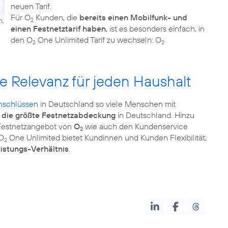
neuen Tarif.
Für O
Kunden, die
bereits einen Mobilfunk- und
m,
2
einen Festnetztarif haben
, ist es besonders einfach, in
den O
One Unlimited Tarif zu wechseln: O
2
2
e Relevanz für jeden Haushalt
anschlüssen
in Deutschland so viele Menschen mit
die größte Festnetzabdeckung
in Deutschland. Hinzu
 Festnetzangebot von
O
wie auch den Kundenservice
2
 O
One Unlimited bietet Kundinnen und Kunden Flexibilität,
2
eistungs-Verhältnis
.