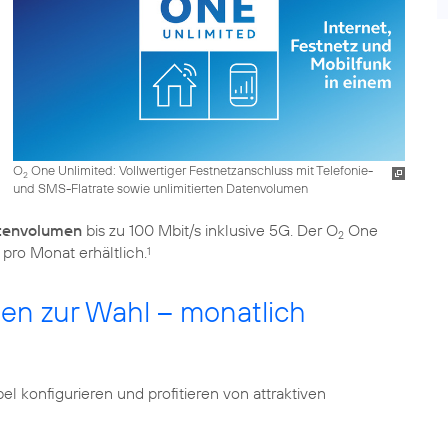
O
One Unlimited: Vollwertiger Festnetzanschluss mit Telefonie-
2
und SMS-Flatrate sowie unlimitierten Datenvolumen
atenvolumen
bis zu 100 Mbit/s inklusive 5G. Der O
One
2
o pro Monat erhältlich.
1
en zur Wahl – monatlich
bel konfigurieren und profitieren von attraktiven