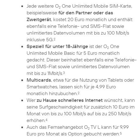
Jede weitere O
One Unlimited Mobile SIM-Karte,
2
beispielsweise
für den Partner oder das
Zweitgerät
, kostet 20 Euro monatlich und enthält
ebenfalls eine Telefonie- und SMS-Flat sowie
unlimitiertes Datenvolumen mit bis zu 100 Mbit/s
inklusive 5G.
2
Speziell für unter 18-Jährige
ist der O
One
2
Unlimited Mobile Basic für 5 Euro monatlich
gedacht. Dieser beinhaltet ebenfalls eine Telefonie-
und SMS-Flat sowie unlimitiertes Datenvolumen
mit bis zu 1Mbit/s.
3
Multicards
, etwa für die Nutzung von Tablets oder
Smartwatches, lassen sich für je 4,99 Euro
monatlich hinzubuchen.
2
Wer
zu Hause schnelleres Internet
wünscht, kann
seine Surfgeschwindigkeit für zusätzlich 10 Euro im
Monat von bis zu 100 Mbit/s auf bis zu 250 Mbit/s
erhöhen.
4
Auch das Fernsehangebot O
TV L kann für 9,99
2
Euro pro Monat als Option gebucht werden.
5