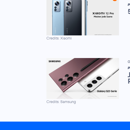
P
Credits: Xiaomi
0
P
Credits: Samsung