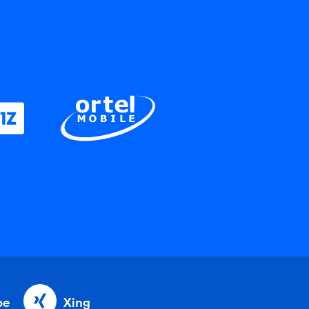
be
Xing