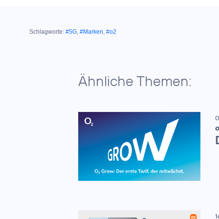
Schlagworte:
#5G
,
#Marken
,
#o2
Ähnliche Themen:
0
1