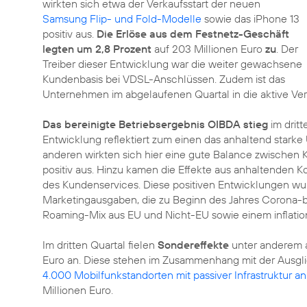
wirkten sich etwa der Verkaufsstart der neuen
Samsung Flip- und Fold-Modelle
sowie das iPhone 13
positiv aus.
Die Erlöse aus dem Festnetz-Geschäft
legten um 2,8 Prozent
auf 203 Millionen Euro
zu
. Der
Treiber dieser Entwicklung war die weiter gewachsene
Kundenbasis bei VDSL-Anschlüssen. Zudem ist das
Unternehmen im abgelaufenen Quartal in die aktive Ve
Das bereinigte Betriebsergebnis OIBDA stieg
im dritt
Entwicklung reflektiert zum einen das anhaltend star
anderen wirkten sich hier eine gute Balance zwischen
positiv aus. Hinzu kamen die Effekte aus anhaltenden 
des Kundenservices. Diese positiven Entwicklungen wur
Marketingausgaben, die zu Beginn des Jahres Corona-b
Roaming-Mix aus EU und Nicht-EU sowie einem inflatio
Im dritten Quartal fielen
Sondereffekte
unter anderem 
Euro an. Diese stehen im Zusammenhang mit der Ausg
4.000 Mobilfunkstandorten mit passiver Infrastruktur an
Millionen Euro.