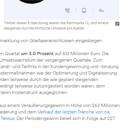
Treiber dieser Entwicklung waren die Kernmarke O
und erneut
2
steigende durchschnittliche Umsätze pro Kunde.
rmarktung von Glasfaseranschlüssen eingestiegen.
en Quartal
um 3,0 Prozent
auf 613 Millionen Euro. Die
ke Umsatzwachstum der vergangenen Quartale. Zum
 Kanal- und Tarifmix in der Kundengewinnung und -bindung
Kostenmaßnahmen wie der Optimierung und Digitalisierung
den teilweise durch die wie geplant steigenden
edingt teilweise zurückgestellt worden waren, dem
nären Kostendruck ausgeglichen.
aus einem Veräußerungsgewinn in Höhe von 262 Millionen
liederung und dem
Verkauf der letzten Tranche von ca.
 Telxius
. Der Periodengewinn belief sich in Folge auf 227