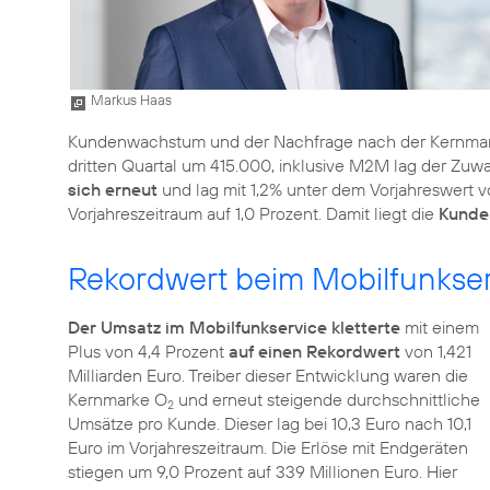
Markus Haas
Kundenwachstum und der Nachfrage nach der Kernma
dritten Quartal um 415.000, inklusive M2M lag der Zuw
sich erneut
und lag mit 1,2% unter dem Vorjahreswert vo
Vorjahreszeitraum auf 1,0 Prozent. Damit liegt die
Kunden
Rekordwert beim Mobilfunkse
Der Umsatz im Mobilfunkservice kletterte
mit einem
Plus von 4,4 Prozent
auf einen Rekordwert
von 1,421
Milliarden Euro. Treiber dieser Entwicklung waren die
Kernmarke O
und erneut steigende durchschnittliche
2
Umsätze pro Kunde. Dieser lag bei 10,3 Euro nach 10,1
Euro im Vorjahreszeitraum. Die Erlöse mit Endgeräten
stiegen um 9,0 Prozent auf 339 Millionen Euro. Hier