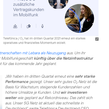
Telefónica / O
hat im dritten Quartal 2021 erneut ein starkes
2
operatives und finanzielles Momentum erzielt.
tnerschaften mit Lebara als Neuzugang
aus. Um ihr
r Mobilfunkgeschäft
künftig über die Netzinfrastruktur
st für das kommende Jahr geplant.
„Wir haben im dritten Quartal erneut eine
sehr starke
Performance
gezeigt. Unser sehr gutes O
Netz ist die
2
Basis für Wachstum, steigende Kundenzahlen und
höhere Umsätze je Kunden. Und
wir investieren
weiter
wie geplant auf Rekordniveau. Das zahlt sich
aus. Unser 5G Netz ist aktuell das schnellste in
Deutschland“
, sagte Telefónica Deutschland CEO