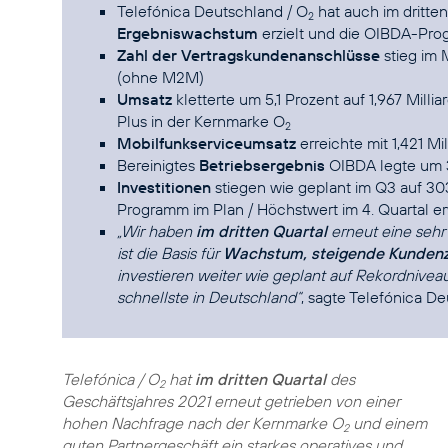
Telefónica Deutschland / O
hat auch im dritten
2
Ergebniswachstum
erzielt und die OIBDA-Pro
Zahl der Vertragskundenanschlüsse
stieg im 
(ohne M2M)
Umsatz
kletterte um 5,1 Prozent auf 1,967 Mill
Plus in der Kernmarke O
2
Mobilfunkserviceumsatz
erreichte mit 1,421 M
Bereinigtes
Betriebsergebnis
OIBDA legte um 3
Investitionen
stiegen wie geplant im Q3 auf 303
Programm im Plan / Höchstwert im 4. Quartal er
„Wir haben
im dritten Quartal
erneut eine sehr
ist die Basis für
Wachstum, steigende Kundenz
investieren weiter wie geplant auf Rekordniveau.
schnellste in Deutschland“
, sagte Telefónica 
Telefónica / O
hat
im dritten Quartal
des
2
Geschäftsjahres 2021 erneut getrieben von einer
hohen Nachfrage nach der Kernmarke O
und einem
2
guten Partnergeschäft ein starkes operatives und