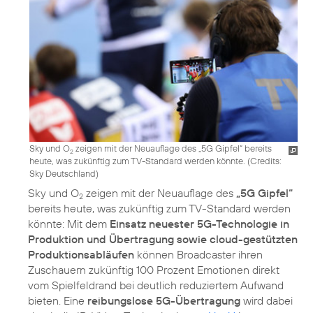
Sky und O
zeigen mit der Neuauflage des „5G Gipfel“ bereits
2
heute, was zukünftig zum TV-Standard werden könnte. (
Credits:
Sky Deutschland
)
Sky und O
zeigen mit der Neuauflage des
„5G Gipfel“
2
bereits heute, was zukünftig zum TV-Standard werden
könnte: Mit dem
Einsatz neuester 5G-Technologie in
Produktion und Übertragung sowie cloud-gestützten
Produktionsabläufen
können Broadcaster ihren
Zuschauern zukünftig 100 Prozent Emotionen direkt
vom Spielfeldrand bei deutlich reduziertem Aufwand
bieten. Eine
reibungslose 5G-Übertragung
wird dabei