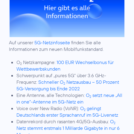
Auf unserer
5G-Netzinfoseite
finden Sie alle
Informationen zum neuen Mobilfunkstandard.
O
Netzkampagne:
100 EUR Wechselbonus für
2
Wettbewerbskunden
Schwerpunkt auf „pures 5G“ über 3.6 GHz-
Frequenz:
Schneller O
Netzausbau – 50 Prozent
2
5G-Versorgung bis Ende 2022
Eine Antenne, alle Technologien:
O
setzt neue „All
2
in one“-Antenne im 5G-Netz ein
Voice over New Radio (VoNR):
O
gelingt
2
Deutschlands erster Sprachanruf im 5G-Livenetz
Datenrekord durch rasanten 4G/5G-Ausbau:
O
2
Netz stemmt erstmals 1 Milliarde Gigabyte in nur 6