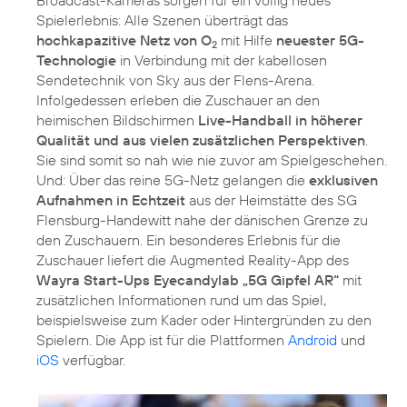
Broadcast-Kameras sorgen für ein völlig neues
Spielerlebnis: Alle Szenen überträgt das
hochkapazitive Netz von O
mit Hilfe
neuester 5G-
2
Technologie
in Verbindung mit der kabellosen
Sendetechnik von Sky aus der Flens-Arena.
Infolgedessen erleben die Zuschauer an den
heimischen Bildschirmen
Live-Handball in höherer
Qualität und aus vielen zusätzlichen Perspektiven
.
Sie sind somit so nah wie nie zuvor am Spielgeschehen.
Und: Über das reine 5G-Netz gelangen die
exklusiven
Aufnahmen in Echtzeit
aus der Heimstätte des SG
Flensburg-Handewitt nahe der dänischen Grenze zu
den Zuschauern. Ein besonderes Erlebnis für die
Zuschauer liefert die Augmented Reality-App des
Wayra Start-Ups Eyecandylab „5G Gipfel AR“
mit
zusätzlichen Informationen rund um das Spiel,
beispielsweise zum Kader oder Hintergründen zu den
Spielern. Die App ist für die Plattformen
Android
und
iOS
verfügbar.