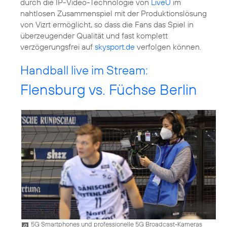
durch die IP-Video-Technologie von
LiveU
im
nahtlosen Zusammenspiel mit der Produktionslösung
von Vizrt ermöglicht, so dass die Fans das Spiel in
überzeugender Qualität und fast komplett
verzögerungsfrei auf
skysport.de
verfolgen können.
Handball live im Stream:
Flensburg vs. Füchse Berlin
5G Smartphones und professionelle 5G Broadcast-Kameras