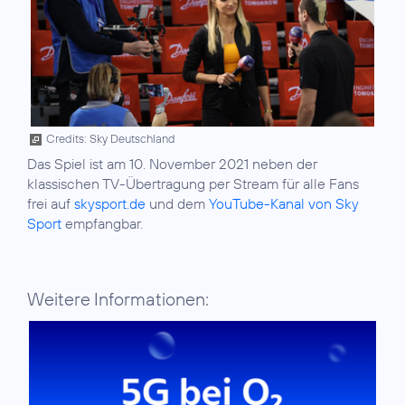
Credits: Sky Deutschland
Das Spiel ist am 10. November 2021 neben der
klassischen TV-Übertragung per Stream für alle Fans
frei auf
skysport.de
und dem
YouTube-Kanal von Sky
Sport
empfangbar.
Weitere Informationen: