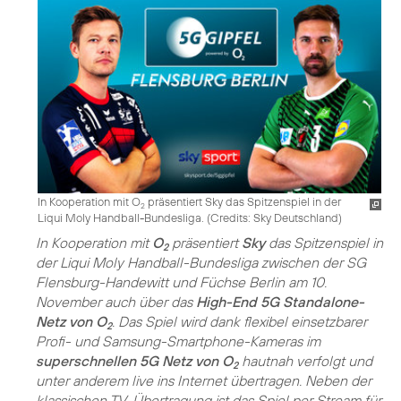
In Kooperation mit O
präsentiert Sky das Spitzenspiel in der
2
Liqui Moly Handball-Bundesliga. (
Credits: Sky Deutschland
)
In Kooperation mit
O
präsentiert
Sky
das Spitzenspiel in
2
der Liqui Moly Handball-Bundesliga zwischen der SG
Flensburg-Handewitt und Füchse Berlin am 10.
November auch über das
High-End 5G Standalone-
Netz von O
. Das Spiel wird dank flexibel einsetzbarer
2
Profi- und Samsung-Smartphone-Kameras im
superschnellen 5G Netz von O
hautnah verfolgt und
2
unter anderem live ins Internet übertragen. Neben der
klassischen TV-Übertragung ist das Spiel per Stream für