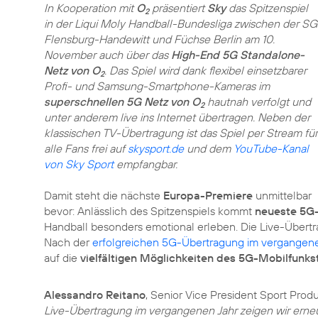
In Kooperation mit
O
präsentiert
Sky
das Spitzenspiel
2
in der Liqui Moly Handball-Bundesliga zwischen der SG
Flensburg-Handewitt und Füchse Berlin am 10.
November auch über das
High-End 5G Standalone-
Netz von O
. Das Spiel wird dank flexibel einsetzbarer
2
Profi- und Samsung-Smartphone-Kameras im
superschnellen 5G Netz von O
hautnah verfolgt und
2
unter anderem live ins Internet übertragen. Neben der
klassischen TV-Übertragung ist das Spiel per Stream für
alle Fans frei auf
skysport.de
und dem
YouTube-Kanal
von Sky Sport
empfangbar.
Damit steht die nächste
Europa-Premiere
unmittelbar
bevor: Anlässlich des Spitzenspiels kommt
neueste 5G
Handball besonders emotional erleben. Die Live-Übert
Nach der
erfolgreichen 5G-Übertragung im vergangene
auf die
vielfältigen Möglichkeiten des 5G-Mobilfunk
Alessandro Reitano
, Senior Vice President Sport Prod
Live-Übertragung im vergangenen Jahr zeigen wir erneu