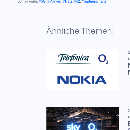
Schlagworte:
#5G
,
#Marken
,
#Netz
,
#o2
,
#partnerschaften
Ähnliche Themen:
0
E
2
E