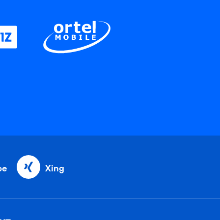
be
Xing