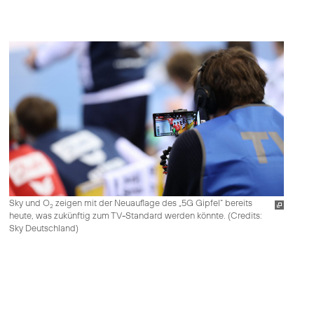
Sky und O
zeigen mit der Neuauflage des „5G Gipfel“ bereits
2
heute, was zukünftig zum TV-Standard werden könnte. (
Credits:
Sky Deutschland
)