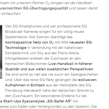
insam mit unserem Partner O
bringen wir die Handball-
2
unerreichten 5G-Übertragungsqualität
und lassen damit
 eintauchen.“
Vier 5G Smartphones und vier professionelle 5G
Broadcast-Kameras sorgen für ein völlig neues
Spielerlebnis: Alle Szenen überträgt das
hochkapazitive Netz von O
mit Hilfe
neuester 5G-
2
Technologie
in Verbindung mit der kabellosen
Sendetechnik von Sky aus der Flens-Arena.
Infolgedessen erleben die Zuschauer an den
heimischen Bildschirmen
Live-Handball in höherer
Qualität und aus vielen zusätzlichen Perspektiven
.
Sie sind somit so nah wie nie zuvor am Spielgeschehen.
Und: Über das reine 5G-Netz gelangen die
exklusiven
Aufnahmen in Echtzeit
aus der Heimstätte des SG
Flensburg-Handewitt nahe der dänischen Grenze zu
den Zuschauern. Ein besonderes Erlebnis für die
a Start-Ups Eyecandylab „5G Gipfel AR“
mit
sweise zum Kader oder Hintergründen zu den Spielern. Die