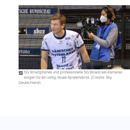
5G Smartphones und professionelle 5G Broadcast-Kameras
sorgen für ein völlig neues Spielerlebnis. (
Credits: Sky
Deutschland
)