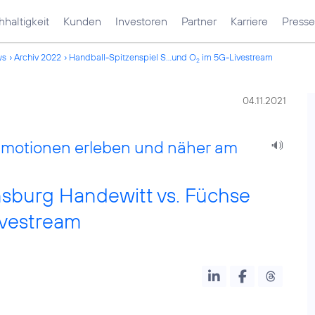
haltigkeit
Kunden
Investoren
Partner
Karriere
Presse
ws
Archiv 2022
Handball-Spitzenspiel S...und O
im 5G-Livestream
2
04.11.2021
Emotionen erleben und näher am
nsburg Handewitt vs. Füchse
vestream