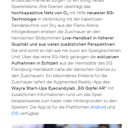
Broadcast-Kameras sorgen für ein völlig neues
Spielerlebnis: Alle Szenen überträgt das
hochkapazitive Netz von O
mit Hilfe
neuester 5G-
2
Technologie
in Verbindung mit der kabellosen
Sendetechnik von Sky aus der Flens-Arena.
Infolgedessen erleben die Zuschauer an den
heimischen Bildschirmen
Live-Handball in höherer
Qualität und aus vielen zusätzlichen Perspektiven
.
Sie sind somit so nah wie nie zuvor am Spielgeschehen.
Und: Über das reine 5G-Netz gelangen die
exklusiven
Aufnahmen in Echtzeit
aus der Heimstätte des SG
Flensburg-Handewitt nahe der dänischen Grenze zu
den Zuschauern. Ein besonderes Erlebnis für die
Zuschauer liefert die Augmented Reality-App des
Wayra Start-Ups Eyecandylab „5G Gipfel AR“
mit
zusätzlichen Informationen rund um das Spiel,
beispielsweise zum Kader oder Hintergründen zu den
Spielern. Die App ist für die Plattformen
Android
und
iOS
verfügbar.