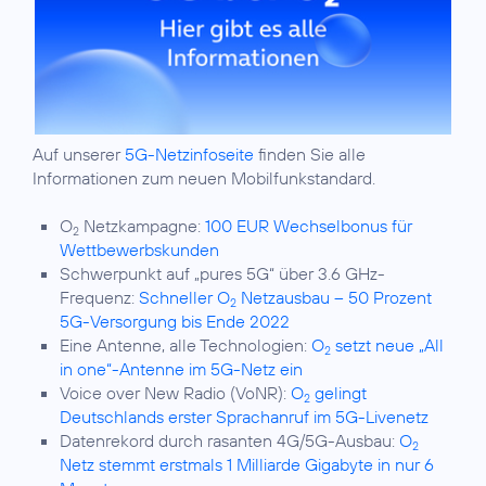
Auf unserer
5G-Netzinfoseite
finden Sie alle
Informationen zum neuen Mobilfunkstandard.
O
Netzkampagne:
100 EUR Wechselbonus für
2
Wettbewerbskunden
Schwerpunkt auf „pures 5G“ über 3.6 GHz-
Frequenz:
Schneller O
Netzausbau – 50 Prozent
2
5G-Versorgung bis Ende 2022
Eine Antenne, alle Technologien:
O
setzt neue „All
2
in one“-Antenne im 5G-Netz ein
Voice over New Radio (VoNR):
O
gelingt
2
Deutschlands erster Sprachanruf im 5G-Livenetz
Datenrekord durch rasanten 4G/5G-Ausbau:
O
2
Netz stemmt erstmals 1 Milliarde Gigabyte in nur 6