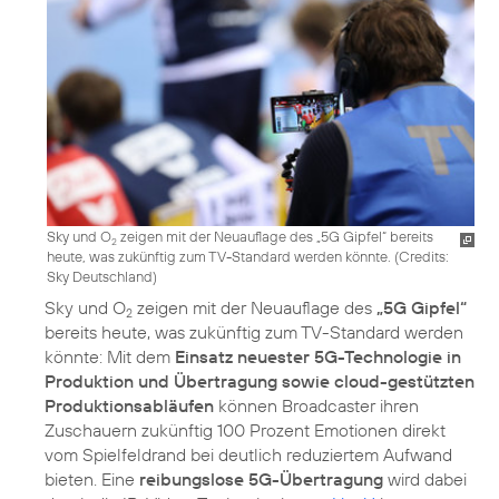
Sky und O
zeigen mit der Neuauflage des „5G Gipfel“ bereits
2
heute, was zukünftig zum TV-Standard werden könnte. (
Credits:
Sky Deutschland
)
Sky und O
zeigen mit der Neuauflage des
„5G Gipfel“
2
bereits heute, was zukünftig zum TV-Standard werden
könnte: Mit dem
Einsatz neuester 5G-Technologie in
Produktion und Übertragung sowie cloud-gestützten
Produktionsabläufen
können Broadcaster ihren
Zuschauern zukünftig 100 Prozent Emotionen direkt
vom Spielfeldrand bei deutlich reduziertem Aufwand
bieten. Eine
reibungslose 5G-Übertragung
wird dabei