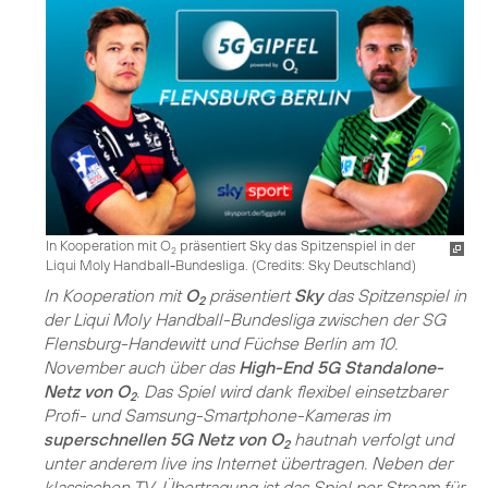
In Kooperation mit O
präsentiert Sky das Spitzenspiel in der
2
Liqui Moly Handball-Bundesliga. (
Credits: Sky Deutschland
)
In Kooperation mit
O
präsentiert
Sky
das Spitzenspiel in
2
der Liqui Moly Handball-Bundesliga zwischen der SG
Flensburg-Handewitt und Füchse Berlin am 10.
November auch über das
High-End 5G Standalone-
Netz von O
. Das Spiel wird dank flexibel einsetzbarer
2
Profi- und Samsung-Smartphone-Kameras im
superschnellen 5G Netz von O
hautnah verfolgt und
2
unter anderem live ins Internet übertragen. Neben der
klassischen TV-Übertragung ist das Spiel per Stream für