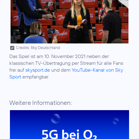
Credits: Sky Deutschland
Das Spiel ist am 10. November 2021 neben der
klassischen TV-Übertragung per Stream für alle Fans
frei auf
skysport.de
und dem
YouTube-Kanal von Sky
Sport
empfangbar.
Weitere Informationen: