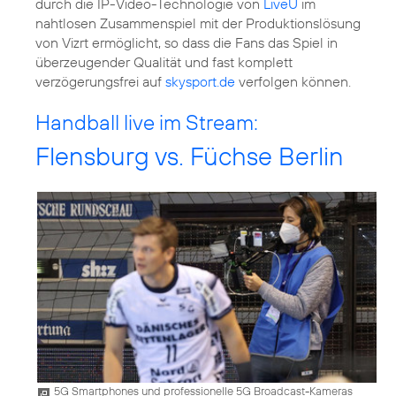
durch die IP-Video-Technologie von
LiveU
im
nahtlosen Zusammenspiel mit der Produktionslösung
von Vizrt ermöglicht, so dass die Fans das Spiel in
überzeugender Qualität und fast komplett
verzögerungsfrei auf
skysport.de
verfolgen können.
Handball live im Stream:
Flensburg vs. Füchse Berlin
5G Smartphones und professionelle 5G Broadcast-Kameras