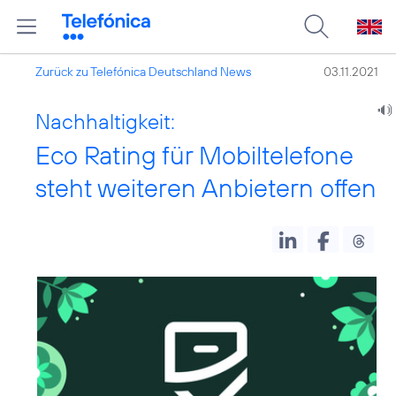
Zurück zu Telefónica Deutschland News
03.11.2021
Nachhaltigkeit:
Eco Rating für Mobiltelefone
steht weiteren Anbietern offen