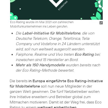
Eco Rating wurde im Mai 2021 von zahlreichen
Mobilfunkunternehmen ins Leben gerufen.
Die
Label-Initiative für Mobiltelefone
, die von
Deutsche Telekom, Orange, Telefónica, Telia
Company und Vodafone in 24 Ländern unterstützt
wird, soll nun weltweit ausgerollt werden.
Fairphone, Realme und Vivo treten
Eco Rating
bei;
inzwischen sind 15 Hersteller an Bord.
Mehr als 150 Handymodelle
wurden bereits nach
der Eco Rating-Methode bewertet.
Die bereits
in Europa eingeführte Eco Rating-Initiative
für Mobiltelefone
soll nun neue Mitglieder in der
ganzen Welt gewinnen. Die fünf Netzbetreiber wollen
ihre Initiative erweitern und Betreiber global zum
Mitmachen motivieren. Damit ist der Weg frei, dass Eco
Rating zu einem
weltweit einheitlichen