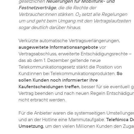
gesetzlichen
Neuerungen für Mobilfunk- und
Festnetzverträge
, die die Rechte der
Verbraucher:innen stärken. O
setzt alle Regelungen
2
um und geht beim Umgang mit den Vertragslaufzeiten
sogar deutlich darüber hinaus.
Verkürzte automatische Vertragsverlängerungen,
ausgeweitete Informationsangebote
vor
Vertragsabschluss, erweiterte Entschädigungsrechte –
das ab dem 1. Dezember geltende neue
Telekommunikationsgesetz stärkt die Position von
Kund:innen bei Telekommunikationsprodukten.
So
sollen Kunden noch informierter ihre
Kaufentscheidungen treffen
, besser für sie eventuell 
Vertrag beenden und nach neuen Regeln Entschädigu
nicht erbracht werden.
Für die Anbieter waren die systemseitigen Umstellungen
und an der Hotline eine Mammutaufgabe.
Telefónica D
Umsetzung
, um den vielen Millionen Kunden den Zuga