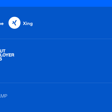
be
Xing
AMP