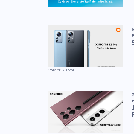
1
P
Credits: Xiaomi
0
P