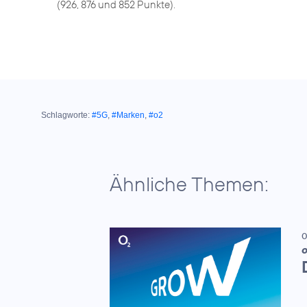
(926, 876 und 852 Punkte).
Schlagworte:
#5G
,
#Marken
,
#o2
Ähnliche Themen:
0