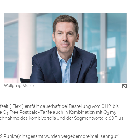
Wolfgang Metze
it („Flex“) entfällt dauerhaft bei Bestellung vom 01.12. bis
le O
Free Postpaid- Tarife auch in Kombination mit O
my
2
2
chnahme des Kombivorteils und der Segmentvorteile 60Plus
(852 Punkte); insgesamt wurden vergeben: dreimal „sehr gut“