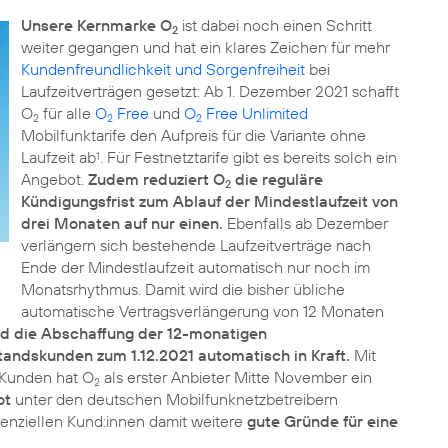
Unsere Kernmarke O
ist dabei noch einen Schritt
2
weiter gegangen und hat ein klares Zeichen für mehr
Kundenfreundlichkeit und Sorgenfreiheit
bei
Laufzeitverträgen gesetzt: Ab 1. Dezember 2021 schafft
O
für alle
O
Free
und
O
Free Unlimited
2
2
2
Mobilfunktarife den Aufpreis für die Variante ohne
Laufzeit ab
. Für Festnetztarife gibt es bereits solch ein
1
Angebot.
Zudem reduziert O
die reguläre
2
Kündigungsfrist zum Ablauf der Mindestlaufzeit von
drei Monaten auf nur einen.
Ebenfalls ab Dezember
verlängern sich bestehende Laufzeitverträge nach
Ende der Mindestlaufzeit automatisch nur noch im
Monatsrhythmus. Damit wird die bisher übliche
automatische Vertragsverlängerung von 12 Monaten
nd die Abschaffung der 12-monatigen
tandskunden zum 1.12.2021 automatisch in Kraft.
Mit
 Kunden hat O
als erster Anbieter Mitte November ein
2
ot
unter den deutschen Mobilfunknetzbetreibern
tenziellen Kund:innen damit weitere
gute Gründe für eine