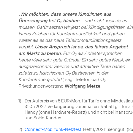
2
„
Wir möchten, dass unsere Kund:innen aus
Überzeugung bei O
bleiben
– und nicht, weil sie es
2
müssen. Dafür setzen wir jetzt bei Kündigungsfristen ein
klares Zeichen für Kundenfreundlichkeit und gehen
weiter als es das neue Telekommunikationsgesetz
vorgibt.
Unser Anspruch ist es, das fairste Angebot
am Markt zu bieten.
Für O
als Anbieter sprechen
2
heute viele sehr gute Gründe: Ein sehr gutes Netz
, ein
2
ausgezeichneter Service und attraktive Tarife haben
zuletzt zu historischen O
Bestwerten in der
2
Kundentreue geführt“,
sagt Telefónica / O
2
Privatkundenvorstand
Wolfgang Metze
.
1)
Der Aufpreis von 5 EUR/Mon. für Tarife ohne Mindestlaufze
31.05.2022, Verlängerung vorbehalten. Rabatt gilt für al
Handy (ohne Hardware-Rabatt) und nicht bei Inanspru
und SoHo-Kunden.
2)
Connect-Mobilfunk-Netztest
, Heft 1/2021: „sehr gut“ 