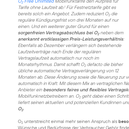
O
Free Unlimited
Mobilfunktarife den Aufpreis für
2
Tarife ohne Laufzeit ab.
Für Festnetztarife gibt es
1
bereits solch ein Angebot. Zudem reduziert O
die
2
reguläre Kündigungsfrist von drei Monaten auf nur
einen. Und ein weiterer guter Grund für einen
sorgenfreien Vertragsabschluss bei O
neben dem
2
anerkannt erstklassigen Preis-Leistungsverhältnis
:
Ebenfalls ab Dezember verlängern sich bestehende
Laufzeitverträge nach Ende der regulären
Vertragslaufzeit automatisch nur noch im
Monatsrhythmus. Damit schafft O
defacto die bisher
2
übliche automatische Vertragsverlängerung von 12
Monaten ab. Diese Änderung sowie die Neuerung zur ver
automatisch in Kraft. Mit diesem Mix an vertraglichen
Anbieter ein
besonders faires und flexibles Vertrag
Mobilfunknetzbetreibern an. O
geht dabei einen Schrit
2
liefert seinen aktuellen und potenziellen Kundinnen u
O
.
2
O
unterstreicht einmal mehr seinen Anspruch als
beso
2
Wünsche und Bedürfnisse der Verbraucher Gehör finde