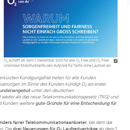
O
schafft ab dem 1. Dezember 2021 für alle O
Free und O
Free
2
2
2
Unlimited Mobilfunktarife den Aufpreis für Tarife ohne Laufzeit ab.
kürzten Kündigungsfrist treten für alle Kunden
 Neuerungen im Sinne des Kunden kündigt O
als erster
2
skundenangebot
unter den deutschen
t weiter als das neue Telekommunikationsgesetz (TKG) und
nd Kunden weitere
gute Gründe für eine Entscheidung für
nders fairer Telekommunikationsanbieter
, bei dem die
n. Die
drei Neuerungen für O
Laufzeitverträge
ab dem 1.