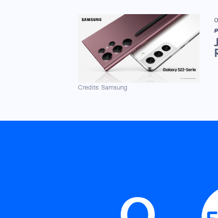
0
P
Credits: Samsung