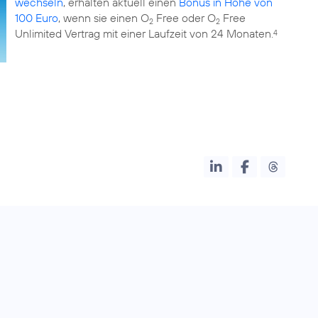
wechseln
, erhalten aktuell einen
Bonus in Höhe von
100 Euro
, wenn sie einen O
Free oder O
Free
2
2
Unlimited Vertrag mit einer Laufzeit von 24 Monaten.
4