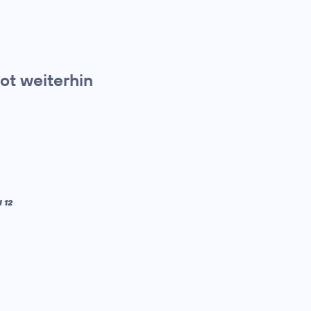
t weiterhin
 12