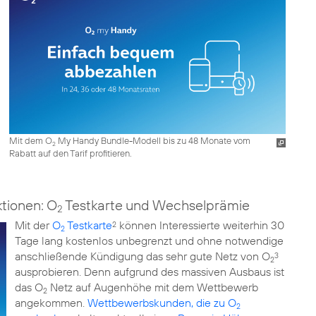
Mit dem O
My Handy Bundle-Modell bis zu 48 Monate vom
2
Rabatt auf den Tarif profitieren.
ktionen: O
Testkarte und Wechselprämie
2
Mit der
O
Testkarte
können Interessierte weiterhin 30
2
2
Tage lang kostenlos unbegrenzt und ohne notwendige
anschließende Kündigung das sehr gute Netz von O
3
2
ausprobieren. Denn aufgrund des massiven Ausbaus ist
das O
Netz auf Augenhöhe mit dem Wettbewerb
2
angekommen.
Wettbewerbskunden, die zu O
2