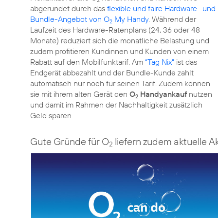
2
abgerundet durch das
flexible und faire Hardware- und
Bundle-Angebot von O
My Handy
. Während der
2
Laufzeit des Hardware-Ratenplans (24, 36 oder 48
Monate) reduziert sich die monatliche Belastung und
zudem profitieren Kundinnen und Kunden von einem
Rabatt auf den Mobilfunktarif. Am
“Tag Nix”
ist das
Endgerät abbezahlt und der Bundle-Kunde zahlt
automatisch nur noch für seinen Tarif. Zudem können
sie mit ihrem alten Gerät den
O
Handyankauf
nutzen
2
und damit im Rahmen der Nachhaltigkeit zusätzlich
Geld sparen.
Gute Gründe für O
liefern zudem aktuelle A
2