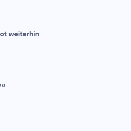
t weiterhin
 12