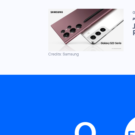
0
P
Credits: Samsung