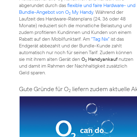
2
abgerundet durch das
flexible und faire Hardware- und
Bundle-Angebot von O
My Handy
. Während der
2
Laufzeit des Hardware-Ratenplans (24, 36 oder 48
Monate) reduziert sich die monatliche Belastung und
zudem profitieren Kundinnen und Kunden von einem
Rabatt auf den Mobilfunktarif. Am
“Tag Nix”
ist das
Endgerät abbezahlt und der Bundle-Kunde zahlt
automatisch nur noch für seinen Tarif. Zudem können
sie mit ihrem alten Gerät den
O
Handyankauf
nutzen
2
und damit im Rahmen der Nachhaltigkeit zusätzlich
Geld sparen.
Gute Gründe für O
liefern zudem aktuelle A
2