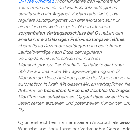
O
Free Unlimited
Mobilfunktarife den Aufpreis für
2
Tarife ohne Laufzeit ab.
Für Festnetztarife gibt es
1
bereits solch ein Angebot. Zudem reduziert O
die
2
reguläre Kündigungsfrist von drei Monaten auf nur
einen. Und ein weiterer guter Grund für einen
sorgenfreien Vertragsabschluss bei O
neben dem
2
anerkannt erstklassigen Preis-Leistungsverhältnis
:
Ebenfalls ab Dezember verlängern sich bestehende
Laufzeitverträge nach Ende der regulären
Vertragslaufzeit automatisch nur noch im
Monatsrhythmus. Damit schafft O
defacto die bisher
2
übliche automatische Vertragsverlängerung von 12
Monaten ab. Diese Änderung sowie die Neuerung zur ver
automatisch in Kraft. Mit diesem Mix an vertraglichen
Anbieter ein
besonders faires und flexibles Vertrag
Mobilfunknetzbetreibern an. O
geht dabei einen Schrit
2
liefert seinen aktuellen und potenziellen Kundinnen u
O
.
2
O
unterstreicht einmal mehr seinen Anspruch als
beso
2
Wünsche und Bedürfnisse der Verbraucher Gehör finde