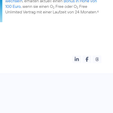
wechseln
, erhalten aktuell einen
Bonus in Höhe von
100 Euro
, wenn sie einen O
Free oder O
Free
2
2
Unlimited Vertrag mit einer Laufzeit von 24 Monaten.
4