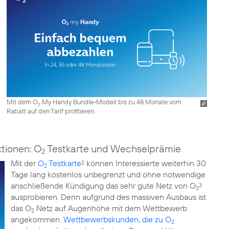
Mit dem O
My Handy Bundle-Modell bis zu 48 Monate vom
2
Rabatt auf den Tarif profitieren.
ktionen: O
Testkarte und Wechselprämie
2
Mit der
O
Testkarte
können Interessierte weiterhin 30
2
2
Tage lang kostenlos unbegrenzt und ohne notwendige
anschließende Kündigung das sehr gute Netz von O
3
2
ausprobieren. Denn aufgrund des massiven Ausbaus ist
das O
Netz auf Augenhöhe mit dem Wettbewerb
2
angekommen.
Wettbewerbskunden, die zu O
2