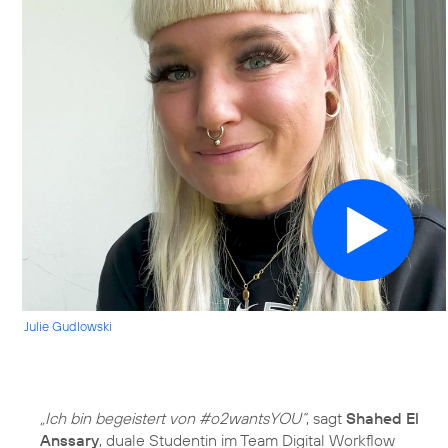
Julie Gudlowski
„Ich bin begeistert von #o2wantsYOU“
, sagt
Shahed El
Anssary
, duale Studentin im Team Digital Workflow