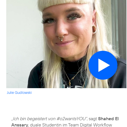
Julie Gudlowski
„Ich bin begeistert von #o2wantsYOU“
, sagt
Shahed El
Anssary
, duale Studentin im Team Digital Workflow