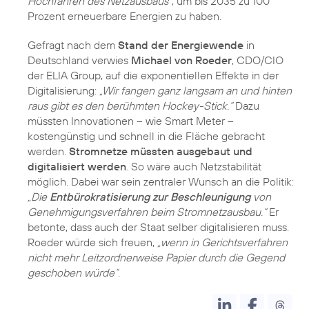
Hochfahren des Netzausbaus“
, um bis 2035 zu 100
Prozent erneuerbare Energien zu haben.
Gefragt nach dem
Stand der Energiewende
in
Deutschland verwies
Michael von Roeder
, CDO/CIO
der ELIA Group, auf die exponentiellen Effekte in der
Digitalisierung:
„Wir fangen ganz langsam an und hinten
raus gibt es den berühmten Hockey-Stick.“
Dazu
müssten Innovationen – wie Smart Meter –
kostengünstig und schnell in die Fläche gebracht
werden.
Stromnetze müssten ausgebaut und
digitalisiert werden
. So wäre auch Netzstabilität
möglich. Dabei war sein zentraler Wunsch an die Politik:
„Die
Entbürokratisierung zur Beschleunigung
von
Genehmigungsverfahren beim Stromnetzausbau.“
Er
betonte, dass auch der Staat selber digitalisieren muss.
Roeder würde sich freuen,
„wenn in Gerichtsverfahren
nicht mehr Leitzordnerweise Papier durch die Gegend
geschoben würde“
.