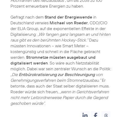
Hochfahren des Netzausbaus“
, um bis 2035 zu 100
Prozent erneuerbare Energien zu haben.
Gefragt nach dem
Stand der Energiewende
in
Deutschland verwies
Michael von Roeder
, CDO/CIO
der ELIA Group, auf die exponentiellen Effekte in der
Digitalisierung:
„Wir fangen ganz langsam an und hinten
raus gibt es den berühmten Hockey-Stick.“
Dazu
müssten Innovationen – wie Smart Meter –
kostengünstig und schnell in die Fläche gebracht
werden.
Stromnetze müssten ausgebaut und
digitalisiert werden
. So wäre auch Netzstabilität
möglich. Dabei war sein zentraler Wunsch an die Politik:
„Die
Entbürokratisierung zur Beschleunigung
von
Genehmigungsverfahren beim Stromnetzausbau.“
Er
betonte, dass auch der Staat selber digitalisieren muss.
Roeder würde sich freuen,
„wenn in Gerichtsverfahren
nicht mehr Leitzordnerweise Papier durch die Gegend
geschoben würde“
.