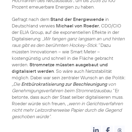
Hochfahren des Netzausbaus“
, um bis 2035 zu 100
Prozent erneuerbare Energien zu haben.
Gefragt nach dem
Stand der Energiewende
in
Deutschland verwies
Michael von Roeder
, CDO/CIO
der ELIA Group, auf die exponentiellen Effekte in der
Digitalisierung:
„Wir fangen ganz langsam an und hinten
raus gibt es den berühmten Hockey-Stick.“
Dazu
müssten Innovationen – wie Smart Meter –
kostengünstig und schnell in die Fläche gebracht
werden.
Stromnetze müssten ausgebaut und
digitalisiert werden
. So wäre auch Netzstabilität
möglich. Dabei war sein zentraler Wunsch an die Politik:
„Die
Entbürokratisierung zur Beschleunigung
von
Genehmigungsverfahren beim Stromnetzausbau.“
Er
betonte, dass auch der Staat selber digitalisieren muss.
Roeder würde sich freuen,
„wenn in Gerichtsverfahren
nicht mehr Leitzordnerweise Papier durch die Gegend
geschoben würde“
.