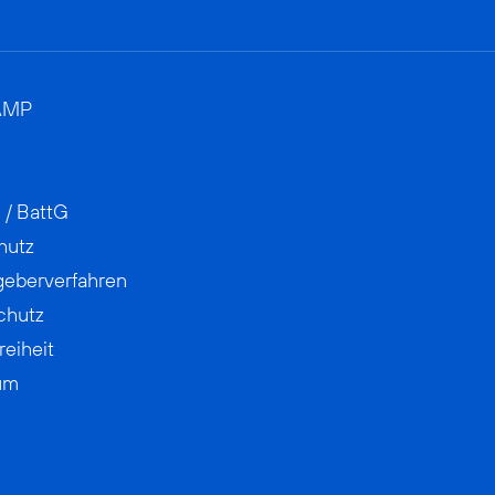
AMP
 / BattG
hutz
geberverfahren
chutz
reiheit
um