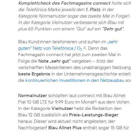
Komplettcheck des Fachmagazins connect
holte sich
die Telefónica Marke jeweils den
1. Platz
, in der
Kategorie Normalnutzer sogar das zweite Mal in Folge
.
1)
In der Kategorie Vielnutzer verbesserte sich Blau mit
plus 65 Punkten von einem “Gut” auf ein
“Sehr gut”
.
Blau Kund:innen telefonieren und surfen im
„sehr
guten“ Netz von Telefónica / O
. Denn das
2)
2
Fachmagazin connect hat jetzt zum zweiten Mal in
Folge die
Note „sehr gut“
vergeben – trotz der
verschärften Messkriterien des unabhängigen Netzvergl
beste Ergebnis
in der Unternehmensgeschichte erzielt
die
kontinuierlichen Investitionen in den Netzausbau
so
Normalnutzer
schöpfen laut connect mit Blau Allnet
Flat 10 GB LTE für 9,99 Euro im Monat
aus dem Vollen.
3)
In der Kategorie
Vielnutzer
hebt die Redaktion den
Blau 12 GB zusätzlich als
Preis-Leistungs-Sieger
heraus. Dieser wird aktuell nicht angeboten; der
Nachfolgetarif
Blau Allnet Plus
enthält sogar 15 GB für