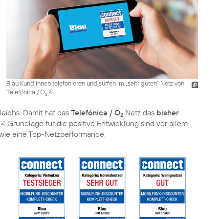
Blau Kund:innen telefonieren und surfen im „sehr guten“ Netz von
Telefónica / O
2)
2
eichs. Damit hat das
Telefónica / O
Netz das
bisher
2
.
Grundlage für die positive Entwicklung sind vor allem
2)
wie eine Top-Netzperformance.