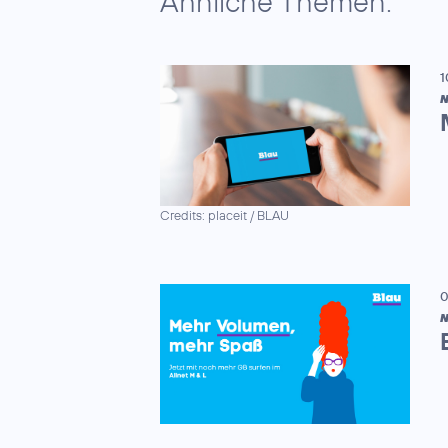
Ähnliche Themen:
1
N
Credits: placeit / BLAU
0
N