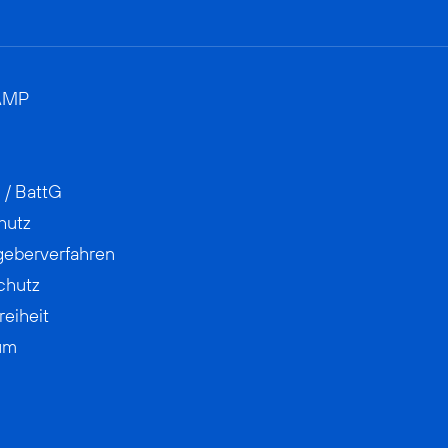
AMP
 / BattG
hutz
geberverfahren
chutz
reiheit
um