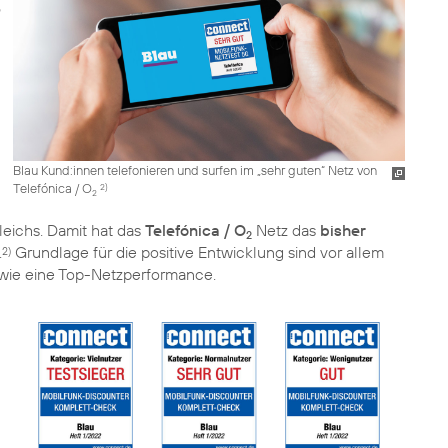
Blau Kund:innen telefonieren und surfen im „sehr guten“ Netz von
Telefónica / O
2)
2
eichs. Damit hat das
Telefónica / O
Netz das
bisher
2
.
Grundlage für die positive Entwicklung sind vor allem
2)
wie eine Top-Netzperformance.