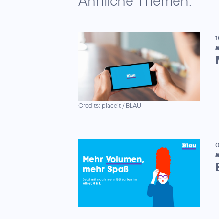
Ähnliche Themen:
1
N
Credits: placeit / BLAU
0
N