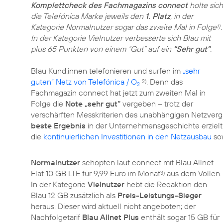
Komplettcheck des Fachmagazins connect
holte sich
die Telefónica Marke jeweils den
1. Platz
, in der
Kategorie Normalnutzer sogar das zweite Mal in Folge
.
1)
In der Kategorie Vielnutzer verbesserte sich Blau mit
plus 65 Punkten von einem “Gut” auf ein
“Sehr gut”
.
Blau Kund:innen telefonieren und surfen im
„sehr
guten“ Netz von Telefónica / O
. Denn das
2)
2
Fachmagazin connect hat jetzt zum zweiten Mal in
Folge die
Note „sehr gut“
vergeben – trotz der
verschärften Messkriterien des unabhängigen Netzvergl
beste Ergebnis
in der Unternehmensgeschichte erzielt
die
kontinuierlichen Investitionen in den Netzausbau
so
Normalnutzer
schöpfen laut connect mit Blau Allnet
Flat 10 GB LTE für 9,99 Euro im Monat
aus dem Vollen.
3)
In der Kategorie
Vielnutzer
hebt die Redaktion den
Blau 12 GB zusätzlich als
Preis-Leistungs-Sieger
heraus. Dieser wird aktuell nicht angeboten; der
Nachfolgetarif
Blau Allnet Plus
enthält sogar 15 GB für