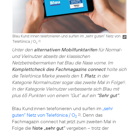
Blau Kund:innen telefonieren und surfen im „sehr guten“ Netz von
Telefónica / O
2)
2
Unter den
alternativen Mobilfunktarifen
für Normal-
und Vielnutzer abseits der klassischen
Netzbetreibermarken hat Blau die Nase vorne. Im
Komplettcheck des Fachmagazins connect
holte sich
die Telefónica Marke jeweils den
1. Platz
, in der
Kategorie Normalnutzer sogar das zweite Mal in Folge
.
1)
In der Kategorie Vielnutzer verbesserte sich Blau mit
plus 65 Punkten von einem “Gut” auf ein
“Sehr gut”
.
Blau Kund:innen telefonieren und surfen im
„sehr
guten“ Netz von Telefónica / O
. Denn das
2)
2
Fachmagazin connect hat jetzt zum zweiten Mal in
Folge die
Note „sehr gut“
vergeben – trotz der