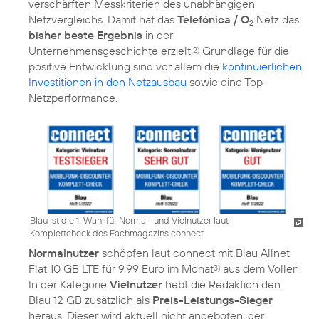
verschärften Messkriterien des unabhängigen
Netzvergleichs. Damit hat das
Telefónica / O
Netz das
2
bisher beste Ergebnis
in der
Unternehmensgeschichte erzielt.
Grundlage für die
2)
positive Entwicklung sind vor allem die
kontinuierlichen
Investitionen in den Netzausbau
sowie eine Top-
Netzperformance.
Blau ist die 1. Wahl für Normal- und Vielnutzer laut
Komplettcheck des Fachmagazins connect.
Normalnutzer
schöpfen laut connect mit Blau Allnet
Flat 10 GB LTE für 9,99 Euro im Monat
aus dem Vollen.
3)
In der Kategorie
Vielnutzer
hebt die Redaktion den
Blau 12 GB zusätzlich als
Preis-Leistungs-Sieger
heraus. Dieser wird aktuell nicht angeboten; der