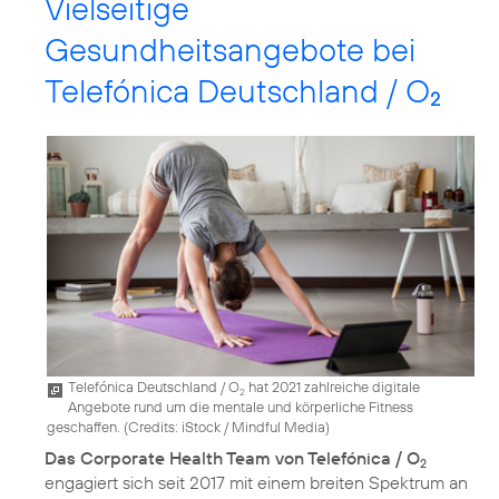
Vielseitige
Gesundheitsangebote bei
Telefónica Deutschland / O
2
Telefónica Deutschland / O
hat 2021 zahlreiche digitale
2
Angebote rund um die mentale und körperliche Fitness
geschaffen. (
Credits: iStock / Mindful Media
)
Das Corporate Health Team von Telefónica / O
2
engagiert sich seit 2017 mit einem breiten Spektrum an