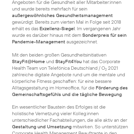
Angeboten für die Gesundheit aller Mitarbeiter:innen
und wurde bereits mehrfach für sein
außergewöhnliches Gesundheitsmanagement
gewürdigt. Bereits zum vierten Mal in Folge seit 2018
erhält es das
Exzellenz-Siegel
. Im vergangenen Jahr
wurde es darüber hinaus mit dem
Sonderpreis für sein
Pandemie-Management
ausgezeichnet.
Mit den beiden großen Gesundheitsinitiativen
StayFit@Home
und
StayFit4You
hat das Corporate
Health Team von Telefónica Deutschland / O
2021
2
zahlreiche digitale Angebote rund um die mentale und
körperliche Fitness geschaffen: für eine bessere
Alltagsgestaltung im Homeoffice, für die
Förderung des
Gemeinschaftsgefühls und die tägliche Bewegung
.
Ein wesentlicher Baustein des Erfolges ist die
holistische Vernetzung vieler Kolleg:innen
unterschiedlicher Fachabteilungen, die alle aktiv an der
Gestaltung und Umsetzung
mitwirken. So unterstützen
Corporate Health Management Beauftragte in den