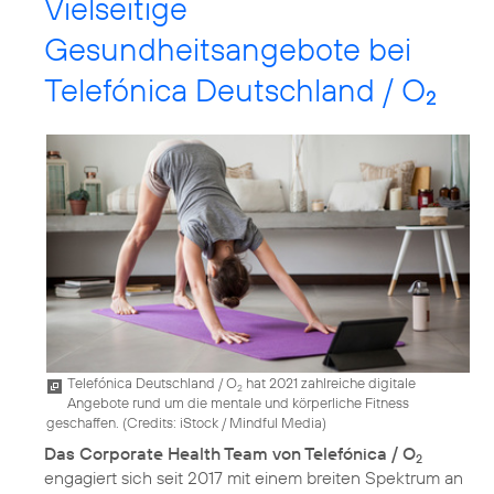
Vielseitige
Gesundheitsangebote bei
Telefónica Deutschland / O
2
Telefónica Deutschland / O
hat 2021 zahlreiche digitale
2
Angebote rund um die mentale und körperliche Fitness
geschaffen. (
Credits: iStock / Mindful Media
)
Das Corporate Health Team von Telefónica / O
2
engagiert sich seit 2017 mit einem breiten Spektrum an