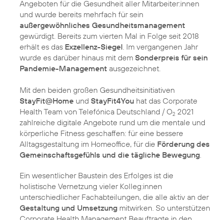
Angeboten für die Gesundheit aller Mitarbeiter:innen
und wurde bereits mehrfach für sein
außergewöhnliches Gesundheitsmanagement
gewürdigt. Bereits zum vierten Mal in Folge seit 2018
erhält es das
Exzellenz-Siegel
. Im vergangenen Jahr
wurde es darüber hinaus mit dem
Sonderpreis für sein
Pandemie-Management
ausgezeichnet.
Mit den beiden großen Gesundheitsinitiativen
StayFit@Home
und
StayFit4You
hat das Corporate
Health Team von Telefónica Deutschland / O
2021
2
zahlreiche digitale Angebote rund um die mentale und
körperliche Fitness geschaffen: für eine bessere
Alltagsgestaltung im Homeoffice, für die
Förderung des
Gemeinschaftsgefühls und die tägliche Bewegung
.
Ein wesentlicher Baustein des Erfolges ist die
holistische Vernetzung vieler Kolleg:innen
unterschiedlicher Fachabteilungen, die alle aktiv an der
Gestaltung und Umsetzung
mitwirken. So unterstützen
Corporate Health Management Beauftragte in den