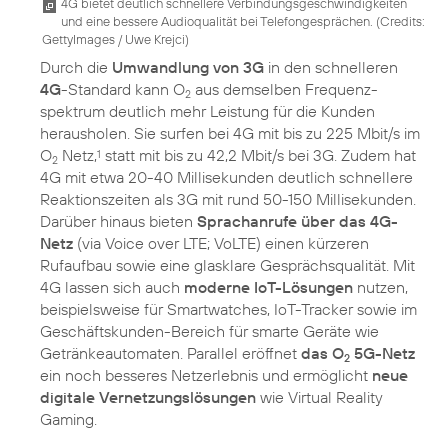
4G bietet deutlich schnellere Verbindungsgeschwindigkeiten
und eine bessere Audioqualität bei Telefongesprächen. (
Credits:
GettyImages / Uwe Krejci
)
Durch die
Umwandlung von 3G
in den schnelleren
4G
-Standard kann O
aus demselben Frequenz­
2
spektrum deutlich mehr Leistung für die Kunden
herausholen. Sie surfen bei 4G mit bis zu 225 Mbit/s im
O
Netz,
statt mit bis zu 42,2 Mbit/s bei 3G. Zudem hat
1
2
4G mit etwa 20-40 Millisekunden deutlich schnellere
Reaktionszeiten als 3G mit rund 50-150 Millisekunden.
Darüber hinaus bieten
Sprachanrufe über das 4G-
Netz
(via Voice over LTE; VoLTE) einen kürzeren
Rufaufbau sowie eine glasklare Gesprächsqualität. Mit
4G lassen sich auch
moderne IoT-Lösungen
nutzen,
beispielsweise für Smartwatches, IoT-Tracker sowie im
Geschäftskunden-Bereich für smarte Geräte wie
Getränkeautomaten. Parallel eröffnet
das O
5G-Netz
2
ein noch besseres Netzerlebnis und ermöglicht
neue
digitale Vernetzungslösungen
wie Virtual Reality
Gaming.