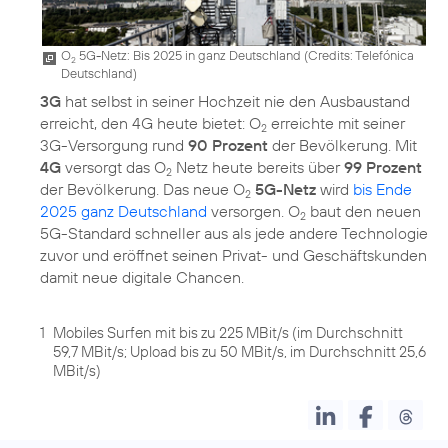
O
5G-Netz: Bis 2025 in ganz Deutschland (
Credits: Telefónica
2
Deutschland
)
3G
hat selbst in seiner Hochzeit nie den Ausbaustand
erreicht, den 4G heute bietet: O
erreichte mit seiner
2
3G-Versorgung rund
90 Prozent
der Bevölkerung. Mit
4G
versorgt das O
Netz heute bereits über
99 Prozent
2
der Bevölkerung. Das neue O
5G-Netz
wird
bis Ende
2
2025 ganz Deutschland
versorgen. O
baut den neuen
2
5G-Standard schneller aus als jede andere Technologie
zuvor und eröffnet seinen Privat- und Geschäftskunden
1
Mobiles Surfen mit bis zu 225 MBit/s (im Durchschnitt
59,7 MBit/s; Upload bis zu 50 MBit/s, im Durchschnitt 25,6
MBit/s)