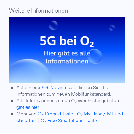
Weitere Informationen
Auf unserer
5G-Netzinfoseite
finden Sie alle
Informationen zum neuen Mobilfunkstandard.
Alle Informationen zu den O
Wechselangeboten
2
gibt es hier
Mehr von
O
:
Prepaid Tarife
|
O
My Handy: Mit und
2
2
ohne Tarif
|
O
Free Smartphone-Tarife
2