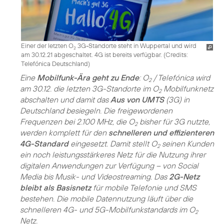
Einer der letzten O
3G-Standorte steht in Wuppertal und wird
2
am 30.12.21 abgeschaltet. 4G ist bereits verfügbar. (
Credits:
Telefónica Deutschland
)
Eine
Mobilfunk-Ära geht zu Ende
: O
/ Telefónica wird
2
am 30.12. die letzten 3G-Standorte im O
Mobilfunknetz
2
abschalten und damit das
Aus von UMTS
(3G) in
Deutschland besiegeln. Die freigewordenen
Frequenzen bei 2.100 MHz, die O
bisher für 3G nutzte,
2
werden komplett für den
schnelleren und effizienteren
4G-Standard
eingesetzt. Damit stellt O
seinen Kunden
2
ein noch leistungsstärkeres Netz für die Nutzung ihrer
digitalen Anwendungen zur Verfügung – von Social
Media bis Musik- und Videostreaming. Das
2G-Netz
bleibt als Basisnetz
für mobile Telefonie und SMS
bestehen. Die mobile Datennutzung läuft über die
schnelleren 4G- und 5G-Mobilfunkstandards im O
2
Netz.