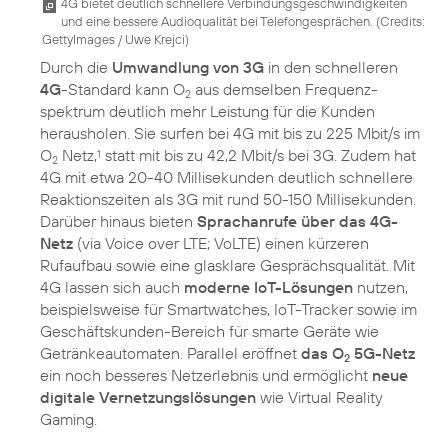
4G bietet deutlich schnellere Verbindungsgeschwindigkeiten
und eine bessere Audioqualität bei Telefongesprächen. (
Credits:
GettyImages / Uwe Krejci
)
Durch die
Umwandlung von 3G
in den schnelleren
4G
-Standard kann O
aus demselben Frequenz­
2
spektrum deutlich mehr Leistung für die Kunden
herausholen. Sie surfen bei 4G mit bis zu 225 Mbit/s im
O
Netz,
statt mit bis zu 42,2 Mbit/s bei 3G. Zudem hat
1
2
4G mit etwa 20-40 Millisekunden deutlich schnellere
Reaktionszeiten als 3G mit rund 50-150 Millisekunden.
Darüber hinaus bieten
Sprachanrufe über das 4G-
Netz
(via Voice over LTE; VoLTE) einen kürzeren
Rufaufbau sowie eine glasklare Gesprächsqualität. Mit
4G lassen sich auch
moderne IoT-Lösungen
nutzen,
beispielsweise für Smartwatches, IoT-Tracker sowie im
Geschäftskunden-Bereich für smarte Geräte wie
Getränkeautomaten. Parallel eröffnet
das O
5G-Netz
2
ein noch besseres Netzerlebnis und ermöglicht
neue
digitale Vernetzungslösungen
wie Virtual Reality
Gaming.