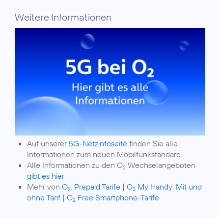
Weitere Informationen
Auf unserer
5G-Netzinfoseite
finden Sie alle
Informationen zum neuen Mobilfunkstandard.
Alle Informationen zu den O
Wechselangeboten
2
gibt es hier
Mehr von
O
:
Prepaid Tarife
|
O
My Handy: Mit und
2
2
ohne Tarif
|
O
Free Smartphone-Tarife
2