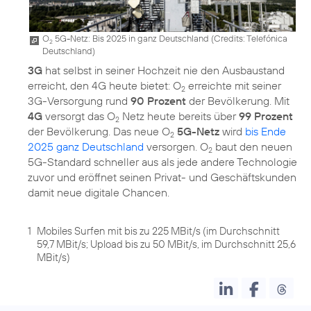
O
5G-Netz: Bis 2025 in ganz Deutschland (
Credits: Telefónica
2
Deutschland
)
3G
hat selbst in seiner Hochzeit nie den Ausbaustand
erreicht, den 4G heute bietet: O
erreichte mit seiner
2
3G-Versorgung rund
90 Prozent
der Bevölkerung. Mit
4G
versorgt das O
Netz heute bereits über
99 Prozent
2
der Bevölkerung. Das neue O
5G-Netz
wird
bis Ende
2
2025 ganz Deutschland
versorgen. O
baut den neuen
2
5G-Standard schneller aus als jede andere Technologie
zuvor und eröffnet seinen Privat- und Geschäftskunden
1
Mobiles Surfen mit bis zu 225 MBit/s (im Durchschnitt
59,7 MBit/s; Upload bis zu 50 MBit/s, im Durchschnitt 25,6
MBit/s)