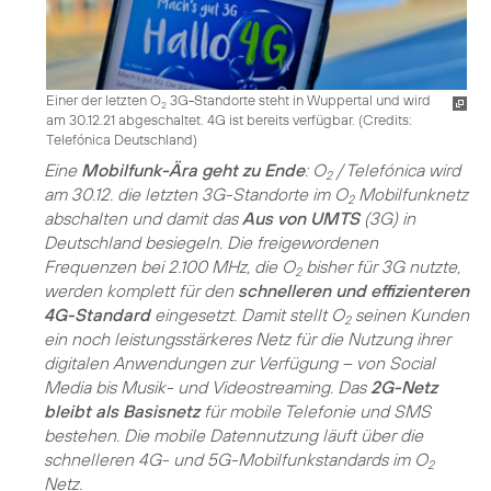
Einer der letzten O
3G-Standorte steht in Wuppertal und wird
2
am 30.12.21 abgeschaltet. 4G ist bereits verfügbar. (
Credits:
Telefónica Deutschland
)
Eine
Mobilfunk-Ära geht zu Ende
: O
/ Telefónica wird
2
am 30.12. die letzten 3G-Standorte im O
Mobilfunknetz
2
abschalten und damit das
Aus von UMTS
(3G) in
Deutschland besiegeln. Die freigewordenen
Frequenzen bei 2.100 MHz, die O
bisher für 3G nutzte,
2
werden komplett für den
schnelleren und effizienteren
4G-Standard
eingesetzt. Damit stellt O
seinen Kunden
2
ein noch leistungsstärkeres Netz für die Nutzung ihrer
digitalen Anwendungen zur Verfügung – von Social
Media bis Musik- und Videostreaming. Das
2G-Netz
bleibt als Basisnetz
für mobile Telefonie und SMS
bestehen. Die mobile Datennutzung läuft über die
schnelleren 4G- und 5G-Mobilfunkstandards im O
2
Netz.