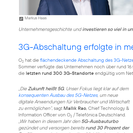
Markus Haas
Unternehmensgeschichte und
investieren so viel in u
3G-Abschaltung erfolgte in m
O
hat die
flächendeckende Abschaltung des 3G-Netzes 
2
Sommer verfügte das Unternehmen noch über rund 16.00
die
letzten rund 300 3G-Standorte
endgültig vom Ne
„Die
Zukunft heißt 5G
. Unser Fokus liegt klar auf dem
konsequenten Ausbau des 5G-Netzes
, um neue
digitale Anwendungen für Verbraucher und Wirtschaft
zu ermöglichen“
, sagt
Mallik Rao
, Chief Technology &
Information Officer von O
/ Telefónica Deutschland.
2
„Wir haben in diesem Jahr den
5G-Ausbauturbo
gezündet und versorgen bereits
rund 30 Prozent der