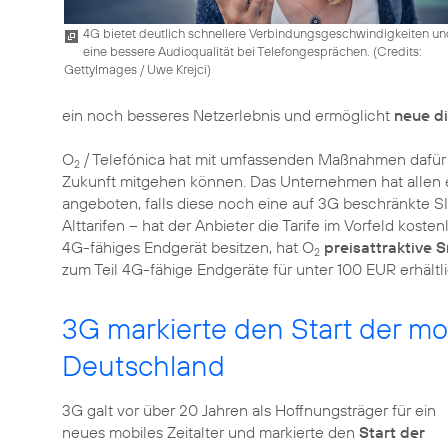
4G bietet deutlich schnellere Verbindungsgeschwindigkeiten u
eine bessere Audioqualität bei Telefongesprächen. (
Credits:
GettyImages / Uwe Krejci
)
ein noch besseres Netzerlebnis und ermöglicht
neue d
O
/ Telefónica hat mit umfassenden Maßnahmen dafür ge
2
Zukunft mitgehen können. Das Unternehmen hat allen
angeboten, falls diese noch eine auf 3G beschränkte SI
Alttarifen – hat der Anbieter die Tarife im Vorfeld kosten
4G-fähiges Endgerät besitzen, hat O
preisattraktive
2
zum Teil 4G-fähige Endgeräte für unter 100 EUR erhältli
3G markierte den Start der m
Deutschland
3G galt vor über 20 Jahren als Hoffnungsträger für ein
neues mobiles Zeitalter und markierte den
Start der