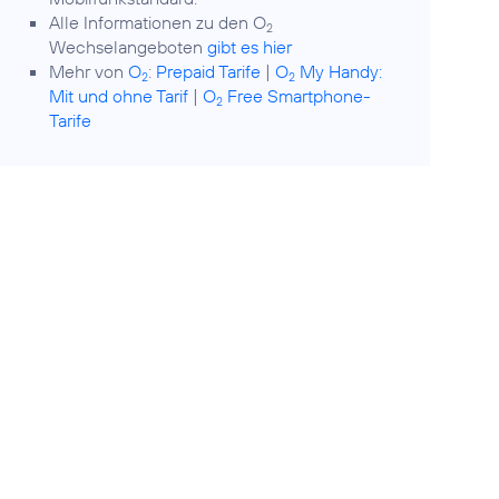
Alle Informationen zu den O
2
Wechselangeboten
gibt es hier
Mehr von
O
:
Prepaid Tarife
|
O
My Handy:
2
2
Mit und ohne Tarif
|
O
Free Smartphone-
2
Tarife