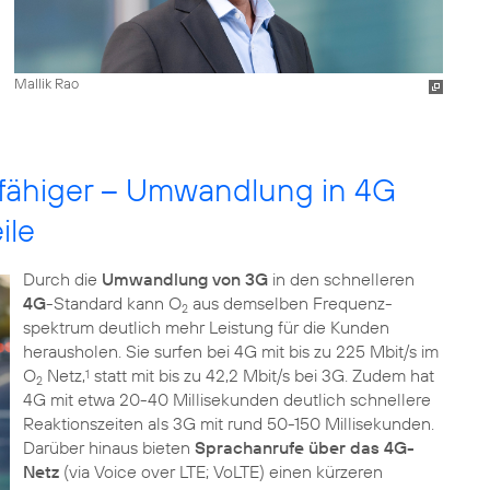
Mallik Rao
ngsfähiger – Umwandlung in 4G
ile
Durch die
Umwandlung von 3G
in den schnelleren
4G
-Standard kann O
aus demselben Frequenz­
2
spektrum deutlich mehr Leistung für die Kunden
herausholen. Sie surfen bei 4G mit bis zu 225 Mbit/s im
O
Netz,
statt mit bis zu 42,2 Mbit/s bei 3G. Zudem hat
1
2
4G mit etwa 20-40 Millisekunden deutlich schnellere
Reaktionszeiten als 3G mit rund 50-150 Millisekunden.
Darüber hinaus bieten
Sprachanrufe über das 4G-
Netz
(via Voice over LTE; VoLTE) einen kürzeren