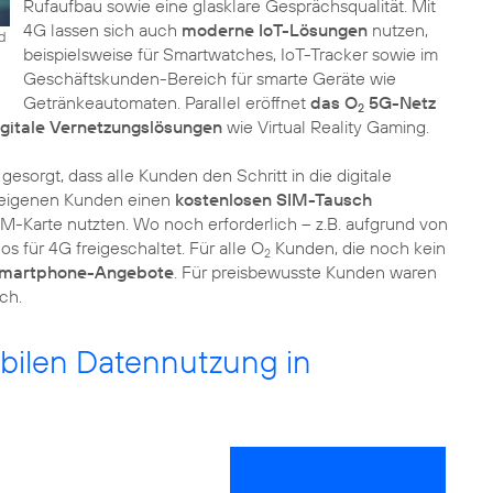
Rufaufbau sowie eine glasklare Gesprächsqualität. Mit
4G lassen sich auch
moderne IoT-Lösungen
nutzen,
nd
beispielsweise für Smartwatches, IoT-Tracker sowie im
Geschäftskunden-Bereich für smarte Geräte wie
Getränkeautomaten. Parallel eröffnet
das O
5G-Netz
2
igitale Vernetzungslösungen
wie Virtual Reality Gaming.
sorgt, dass alle Kunden den Schritt in die digitale
 eigenen Kunden einen
kostenlosen SIM-Tausch
M-Karte nutzten. Wo noch erforderlich – z.B. aufgrund von
los für 4G freigeschaltet. Für alle O
Kunden, die noch kein
2
 Smartphone-Angebote
. Für preisbewusste Kunden waren
ch.
obilen Datennutzung in