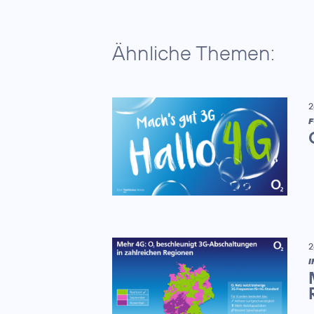
Ähnliche Themen:
2
F
2
I