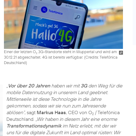
Einer der letzten O
3G-Standorte steht in Wuppertal und wird am
2
30.12.21 abgeschaltet. 4G ist bereits verfügbar. (
Credits: Telefónica
Deutschland
)
„
Vor über 20 Jahren
haben wir mit
3G
den Weg für die
mobile Datennutzung in unserem Land geebnet.
Mittlerweile ist diese Technologie in die Jahre
gekommen, sodass wir sie nun zum Jahresende
ablösen“
, sagt
Markus Haas
, CEO von O
/ Telefónica
2
Deutschland.
„Wir haben in diesem Jahr eine enorme
Transformationsdynamik
im Netz erlebt, mit der wir
uns für die digitale Zukunft im Land optimal rüsten: Wir