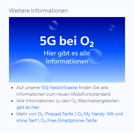
Weitere Informationen
Auf unserer
5G-Netzinfoseite
finden Sie alle
Informationen zum neuen Mobilfunkstandard.
Alle Informationen zu den O
Wechselangeboten
2
gibt es hier
Mehr von
O
:
Prepaid Tarife
|
O
My Handy: Mit und
2
2
ohne Tarif
|
O
Free Smartphone-Tarife
2