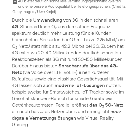
4G bietet deutlich schnellere Verbindungsgeschwindigkeiten
und eine bessere Audioqualität bei Telefongesprächen. (
Credits:
GettyImages / Uwe Krejci
)
Durch die
Umwandlung von 3G
in den schnelleren
4G
-Standard kann O
aus demselben Frequenz­
2
spektrum deutlich mehr Leistung für die Kunden
herausholen. Sie surfen bei 4G mit bis zu 225 Mbit/s im
O
Netz,
statt mit bis zu 42,2 Mbit/s bei 3G. Zudem hat
1
2
4G mit etwa 20-40 Millisekunden deutlich schnellere
Reaktionszeiten als 3G mit rund 50-150 Millisekunden.
Darüber hinaus bieten
Sprachanrufe über das 4G-
Netz
(via Voice over LTE; VoLTE) einen kürzeren
Rufaufbau sowie eine glasklare Gesprächsqualität. Mit
4G lassen sich auch
moderne IoT-Lösungen
nutzen,
beispielsweise für Smartwatches, IoT-Tracker sowie im
Geschäftskunden-Bereich für smarte Geräte wie
Getränkeautomaten. Parallel eröffnet
das O
5G-Netz
2
ein noch besseres Netzerlebnis und ermöglicht
neue
digitale Vernetzungslösungen
wie Virtual Reality
Gaming.