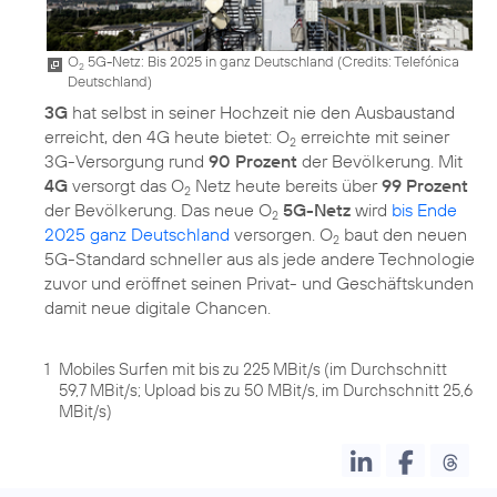
O
5G-Netz: Bis 2025 in ganz Deutschland (
Credits: Telefónica
2
Deutschland
)
3G
hat selbst in seiner Hochzeit nie den Ausbaustand
erreicht, den 4G heute bietet: O
erreichte mit seiner
2
3G-Versorgung rund
90 Prozent
der Bevölkerung. Mit
4G
versorgt das O
Netz heute bereits über
99 Prozent
2
der Bevölkerung. Das neue O
5G-Netz
wird
bis Ende
2
2025 ganz Deutschland
versorgen. O
baut den neuen
2
5G-Standard schneller aus als jede andere Technologie
zuvor und eröffnet seinen Privat- und Geschäftskunden
1
Mobiles Surfen mit bis zu 225 MBit/s (im Durchschnitt
59,7 MBit/s; Upload bis zu 50 MBit/s, im Durchschnitt 25,6
MBit/s)