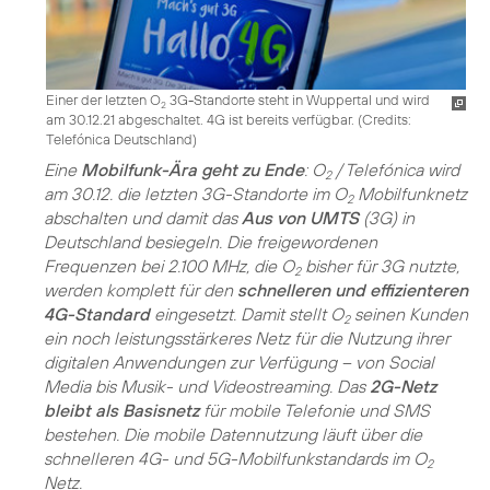
Einer der letzten O
3G-Standorte steht in Wuppertal und wird
2
am 30.12.21 abgeschaltet. 4G ist bereits verfügbar. (
Credits:
Telefónica Deutschland
)
Eine
Mobilfunk-Ära geht zu Ende
: O
/ Telefónica wird
2
am 30.12. die letzten 3G-Standorte im O
Mobilfunknetz
2
abschalten und damit das
Aus von UMTS
(3G) in
Deutschland besiegeln. Die freigewordenen
Frequenzen bei 2.100 MHz, die O
bisher für 3G nutzte,
2
werden komplett für den
schnelleren und effizienteren
4G-Standard
eingesetzt. Damit stellt O
seinen Kunden
2
ein noch leistungsstärkeres Netz für die Nutzung ihrer
digitalen Anwendungen zur Verfügung – von Social
Media bis Musik- und Videostreaming. Das
2G-Netz
bleibt als Basisnetz
für mobile Telefonie und SMS
bestehen. Die mobile Datennutzung läuft über die
schnelleren 4G- und 5G-Mobilfunkstandards im O
2
Netz.