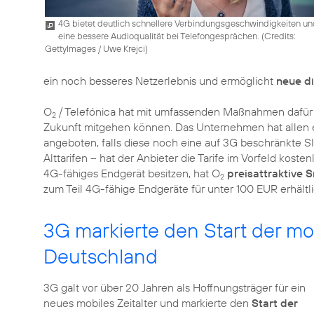
4G bietet deutlich schnellere Verbindungsgeschwindigkeiten u
eine bessere Audioqualität bei Telefongesprächen. (
Credits:
GettyImages / Uwe Krejci
)
ein noch besseres Netzerlebnis und ermöglicht
neue d
O
/ Telefónica hat mit umfassenden Maßnahmen dafür ge
2
Zukunft mitgehen können. Das Unternehmen hat allen
angeboten, falls diese noch eine auf 3G beschränkte SI
Alttarifen – hat der Anbieter die Tarife im Vorfeld kosten
4G-fähiges Endgerät besitzen, hat O
preisattraktive
2
zum Teil 4G-fähige Endgeräte für unter 100 EUR erhältli
3G markierte den Start der m
Deutschland
3G galt vor über 20 Jahren als Hoffnungsträger für ein
neues mobiles Zeitalter und markierte den
Start der