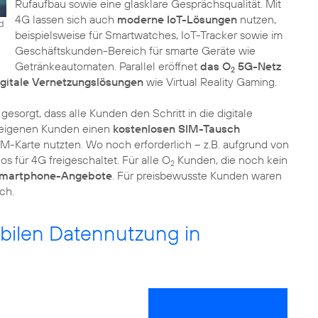
Rufaufbau sowie eine glasklare Gesprächsqualität. Mit
4G lassen sich auch
moderne IoT-Lösungen
nutzen,
nd
beispielsweise für Smartwatches, IoT-Tracker sowie im
Geschäftskunden-Bereich für smarte Geräte wie
Getränkeautomaten. Parallel eröffnet
das O
5G-Netz
2
igitale Vernetzungslösungen
wie Virtual Reality Gaming.
sorgt, dass alle Kunden den Schritt in die digitale
 eigenen Kunden einen
kostenlosen SIM-Tausch
M-Karte nutzten. Wo noch erforderlich – z.B. aufgrund von
los für 4G freigeschaltet. Für alle O
Kunden, die noch kein
2
 Smartphone-Angebote
. Für preisbewusste Kunden waren
ch.
obilen Datennutzung in