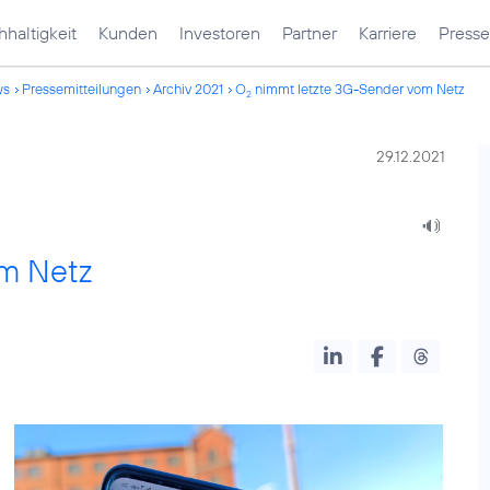
haltigkeit
Kunden
Investoren
Partner
Karriere
Presse
ws
Pressemitteilungen
Archiv 2021
O
nimmt letzte 3G-Sender vom Netz
2
29.12.2021
:
m Netz