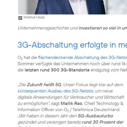
Markus Haas
Unternehmensgeschichte und
investieren so viel in u
3G-Abschaltung erfolgte in m
O
hat die
flächendeckende Abschaltung des 3G-Netzes 
2
Sommer verfügte das Unternehmen noch über rund 16.00
die
letzten rund 300 3G-Standorte
endgültig vom Ne
„Die
Zukunft heißt 5G
. Unser Fokus liegt klar auf dem
konsequenten Ausbau des 5G-Netzes
, um neue
digitale Anwendungen für Verbraucher und Wirtschaft
zu ermöglichen“
, sagt
Mallik Rao
, Chief Technology &
Information Officer von O
/ Telefónica Deutschland.
2
„Wir haben in diesem Jahr den
5G-Ausbauturbo
gezündet und versorgen bereits
rund 30 Prozent der