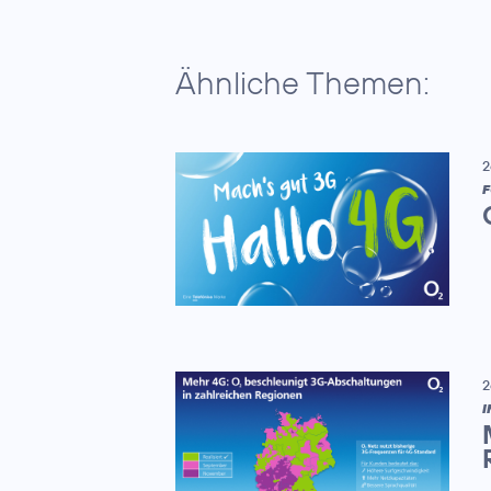
Ähnliche Themen:
2
F
2
I