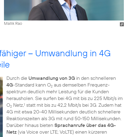
Mallik Rao
ngsfähiger – Umwandlung in 4G
ile
Durch die
Umwandlung von 3G
in den schnelleren
4G
-Standard kann O
aus demselben Frequenz­
2
spektrum deutlich mehr Leistung für die Kunden
herausholen. Sie surfen bei 4G mit bis zu 225 Mbit/s im
O
Netz,
statt mit bis zu 42,2 Mbit/s bei 3G. Zudem hat
1
2
4G mit etwa 20-40 Millisekunden deutlich schnellere
Reaktionszeiten als 3G mit rund 50-150 Millisekunden.
Darüber hinaus bieten
Sprachanrufe über das 4G-
Netz
(via Voice over LTE; VoLTE) einen kürzeren