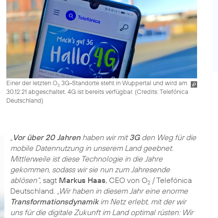
Einer der letzten O
3G-Standorte steht in Wuppertal und wird am
2
30.12.21 abgeschaltet. 4G ist bereits verfügbar. (
Credits: Telefónica
Deutschland
)
„
Vor über 20 Jahren
haben wir mit
3G
den Weg für die
mobile Datennutzung in unserem Land geebnet.
Mittlerweile ist diese Technologie in die Jahre
gekommen, sodass wir sie nun zum Jahresende
ablösen“
, sagt
Markus Haas
, CEO von O
/ Telefónica
2
Deutschland.
„Wir haben in diesem Jahr eine enorme
Transformationsdynamik
im Netz erlebt, mit der wir
uns für die digitale Zukunft im Land optimal rüsten: Wir