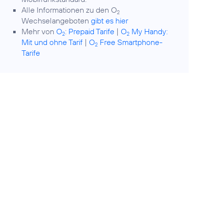
Alle Informationen zu den O
2
Wechselangeboten
gibt es hier
Mehr von
O
:
Prepaid Tarife
|
O
My Handy:
2
2
Mit und ohne Tarif
|
O
Free Smartphone-
2
Tarife