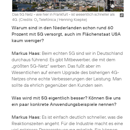
Das 5G Netz - wie hier in Frankfurt - ist wesentlich schneller als
4G. (
Credits: O
Telefónica / Henning Koepke
)
2
Warum sind in den Niederlanden schon rund 60
Prozent mit 5G versorgt, auch im Flächenstaat USA
kaum weniger?
Markus Haas:
Beim echten 5G sind wir in Deutschland
durchaus führend. Es gibt Mitbewerber, die mit dem
„größten 5G-Netz“ werben. Das fußt aber im
Wesentlichen auf einem Upgrade des bisherigen 4G-
Netzes ohne echte Verbesserungen der Leistung. Man
sollte da ehrlich gegenüber den Kunden sein.
Was wird mit 5G eigentlich besser? Können Sie uns
ein paar konkrete Anwendungsbeispiele nennen?
Markus Haas:
Es ist einfach deutlich schneller, was die
Reaktionszeiten angeht. Für die Industrie macht es eine
viel präzisere Prozesssteuerung möglich. Sie können