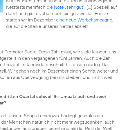
Netzes. Nicht umsonst holte es sich in unabhängigen
Netztests mehrfach
die Note „sehr gut“
. [...] Speziell auf
dem Land gibt es aber noch einige Zweifler. Für sie
starten wir im Dezember
eine neue Werbekampagne
,
die auf die Stärke unseres Netzes abzielt.
et Promoter Score. Diese Zahl misst, wie viele Kunden uns
gestellt in den vergangenen fünf Jahren. Auch die Zahl
n Prozent im Jahresdurchschnitt historisch niedrig. Das
teil. Wir gehen noch im Dezember einen Schritt weiter und
sollen aus Überzeugung bei uns bleiben, und nicht, weil
 dritten Quartal schwoll Ihr Umsatz auf rund zwei
er?
ls all unsere Shops Lockdown-bedingt geschlossen
en der Menschen natürlich nicht mehr wegzudenken, auch
eistungen auszugeben bereit sind als der Rest der Welt.