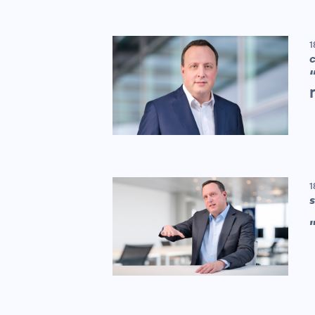
1
C
1
S