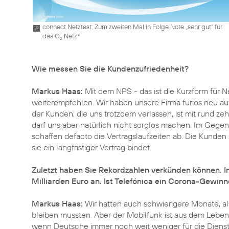
connect Netztest: Zum zweiten Mal in Folge Note „sehr gut“ für
das O
Netz*
2
Wie messen Sie die Kundenzufriedenheit?
Markus Haas:
Mit dem NPS - das ist die Kurzform für N
weiterempfehlen. Wir haben unsere Firma furios neu auf
der Kunden, die uns trotzdem verlassen, ist mit rund zeh
darf uns aber natürlich nicht sorglos machen. Im Gegen
schaffen defacto die Vertragslaufzeiten ab. Die Kunden 
sie ein langfristiger Vertrag bindet.
Zuletzt haben Sie Rekordzahlen verkünden können. Im
Milliarden Euro an. Ist Telefónica ein Corona-Gewinn
Markus Haas:
Wir hatten auch schwierigere Monate, a
bleiben mussten. Aber der Mobilfunk ist aus dem Leb
wenn Deutsche immer noch weit weniger für die Dienstl