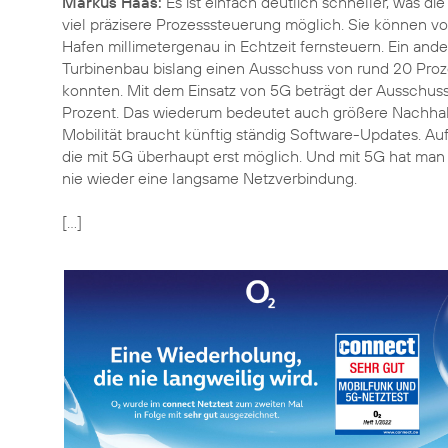
Markus Haas:
Es ist einfach deutlich schneller, was di
viel präzisere Prozesssteuerung möglich. Sie können 
Hafen millimetergenau in Echtzeit fernsteuern. Ein ande
Turbinenbau bislang einen Ausschuss von rund 20 Prozen
konnten. Mit dem Einsatz von 5G beträgt der Ausschuss
Prozent. Das wiederum bedeutet auch größere Nachhalt
Mobilität braucht künftig ständig Software-Updates. 
die mit 5G überhaupt erst möglich. Und mit 5G hat man
nie wieder eine langsame Netzverbindung.
[...]