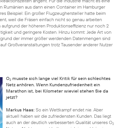
e Reaktionszeiten angeht. Für die Industrie macht es eine
von Rumänien aus dann einen Container im Hamburger
res Beispiel: Ein großer Flugzeughersteller hatte beim
t, weil die Fräsen einfach nicht so genau arbeiten
 aufgrund der höheren Produktionseffizienz nur noch 2
igkeit und geringere Kosten. Hinzu kommt: Jede Art von
Aufgrund der immer größer werdenden Datenmengen sind
 auf Großveranstaltungen trotz Tausender anderer Nutzer
O
musste sich lange viel Kritik für sein schlechtes
2
Netz anhören. Wenn Kundenzufriedenheit ein
Marathon ist, bei Kilometer wieviel stehen Sie da
jetzt?
Markus Haas:
So ein Wettkampf endet nie. Aber
aktuell haben wir die zufriedensten Kunden. Das liegt
auch an der deutlich verbesserten Qualität unseres O
2