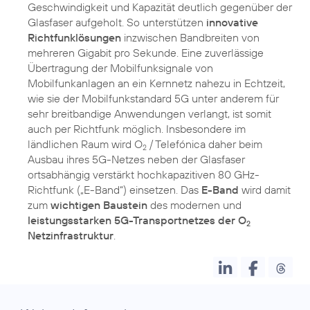
Geschwindigkeit und Kapazität deutlich gegenüber der
Glasfaser aufgeholt. So unterstützen
innovative
Richtfunklösungen
inzwischen Bandbreiten von
mehreren Gigabit pro Sekunde. Eine zuverlässige
Übertragung der Mobilfunksignale von
Mobilfunkanlagen an ein Kernnetz nahezu in Echtzeit,
wie sie der Mobilfunkstandard 5G unter anderem für
sehr breitbandige Anwendungen verlangt, ist somit
auch per Richtfunk möglich. Insbesondere im
ländlichen Raum wird O
/ Telefónica daher beim
2
Ausbau ihres 5G-Netzes neben der Glasfaser
ortsabhängig verstärkt hochkapazitiven 80 GHz-
Richtfunk („E-Band“) einsetzen. Das
E-Band
wird damit
zum
wichtigen Baustein
des modernen und
leistungsstarken 5G-Transportnetzes der O
2
Netzinfrastruktur
.