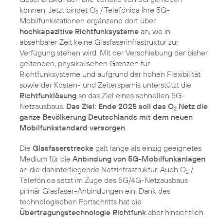
können. Jetzt bindet O
/ Telefónica ihre 5G-
2
Mobilfunkstationen ergänzend dort über
hochkapazitive Richtfunksysteme
an, wo in
absehbarer Zeit keine Glasfaserinfrastruktur zur
Verfügung stehen wird. Mit der Verschiebung der bisher
geltenden, physikalischen Grenzen für
Richtfunksysteme und aufgrund der hohen Flexibilität
sowie der Kosten- und Zeitersparnis unterstützt die
Richtfunklösung
so das Ziel eines schnellen 5G-
Netzausbaus.
Das Ziel: Ende 2025 soll das O
Netz die
2
ganze Bevölkerung Deutschlands mit dem neuen
Mobilfunkstandard versorgen
.
Die
Glasfaserstrecke
galt lange als einzig geeignetes
Medium für die
Anbindung von 5G-Mobilfunkanlagen
an die dahinterliegende Netzinfrastruktur. Auch O
/
2
Telefónica setzt im Zuge des 5G/4G-Netzausbaus
primär Glasfaser-Anbindungen ein. Dank des
technologischen Fortschritts hat die
Übertragungstechnologie Richtfunk
aber hinsichtlich