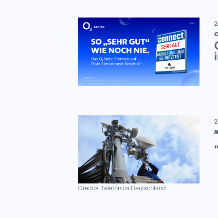
2
C
2
N
Credits: Telefónica Deutschland