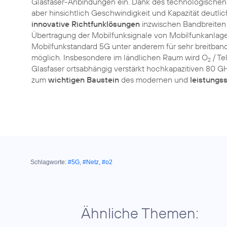
Glasfaser-Anbindungen ein. Dank des technologischen F
aber hinsichtlich Geschwindigkeit und Kapazität deutli
innovative Richtfunklösungen
inzwischen Bandbreiten 
Übertragung der Mobilfunksignale von Mobilfunkanlagen
Mobilfunkstandard 5G unter anderem für sehr breitband
möglich. Insbesondere im ländlichen Raum wird O
/ Te
2
Glasfaser ortsabhängig verstärkt hochkapazitiven 80 G
zum
wichtigen Baustein
des modernen und
leistungs
Schlagworte:
#5G
,
#Netz
,
#o2
Ähnliche Themen: