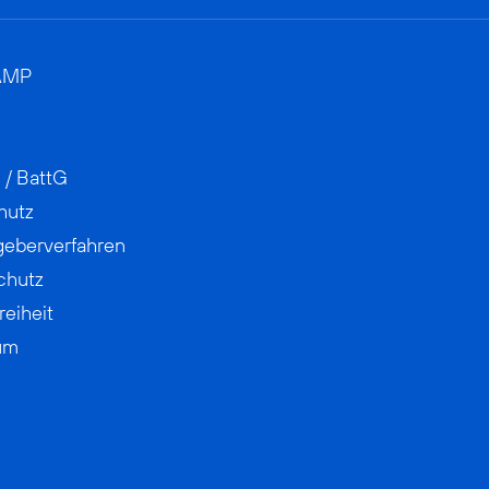
AMP
 / BattG
hutz
geberverfahren
chutz
reiheit
um