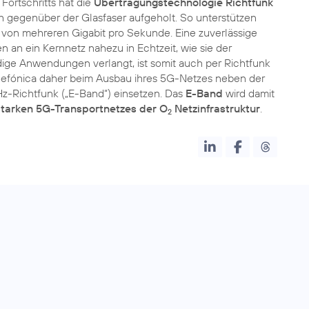
ortschritts hat die
Übertragungstechnologie Richtfunk
ch gegenüber der Glasfaser aufgeholt. So unterstützen
von mehreren Gigabit pro Sekunde. Eine zuverlässige
 an ein Kernnetz nahezu in Echtzeit, wie sie der
ige Anwendungen verlangt, ist somit auch per Richtfunk
lefónica daher beim Ausbau ihres 5G-Netzes neben der
Hz-Richtfunk („E-Band“) einsetzen. Das
E-Band
wird damit
starken 5G-Transportnetzes der O
Netzinfrastruktur
.
2