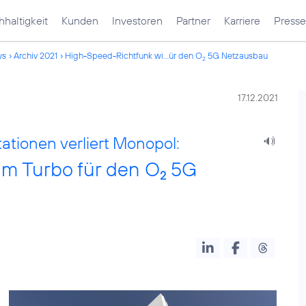
haltigkeit
Kunden
Investoren
Partner
Karriere
Presse
ws
Archiv 2021
High-Speed-Richtfunk wi...ür den O
5G Netzausbau
2
17.12.2021
ationen verliert Monopol:
m Turbo für den O
5G
2