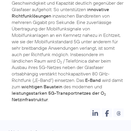
Geschwindigkeit und Kapazität deutlich gegenüber der
Glasfaser aufgeholt. So unterstützen
innovative
Richtfunklösungen
inzwischen Bandbreiten von
mehreren Gigabit pro Sekunde. Eine zuverlässige
Übertragung der Mobilfunksignale von
Mobilfunkanlagen an ein Kernnetz nahezu in Echtzeit,
wie sie der Mobilfunkstandard 5G unter anderem für
sehr breitbandige Anwendungen verlangt, ist somit
auch per Richtfunk möglich. Insbesondere im
ländlichen Raum wird O
/ Telefónica daher beim
2
Ausbau ihres 5G-Netzes neben der Glasfaser
ortsabhängig verstärkt hochkapazitiven 80 GHz-
Richtfunk („E-Band“) einsetzen. Das
E-Band
wird damit
zum
wichtigen Baustein
des modernen und
leistungsstarken 5G-Transportnetzes der O
2
Netzinfrastruktur
.