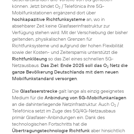
können. Jetzt bindet O
/ Telefónica ihre 5G-
2
Mobilfunkstationen ergänzend dort über
hochkapazitive Richtfunksysteme
an, wo in
absehbarer Zeit keine Glasfaserinfrastruktur zur
Verfügung stehen wird. Mit der Verschiebung der bisher
geltenden, physikalischen Grenzen für
Richtfunksysteme und aufgrund der hohen Flexibilität
sowie der Kosten- und Zeitersparnis unterstützt die
Richtfunklösung
so das Ziel eines schnellen 5G-
Netzausbaus.
Das Ziel: Ende 2025 soll das O
Netz die
2
ganze Bevölkerung Deutschlands mit dem neuen
Mobilfunkstandard versorgen
.
Die
Glasfaserstrecke
galt lange als einzig geeignetes
Medium für die
Anbindung von 5G-Mobilfunkanlagen
an die dahinterliegende Netzinfrastruktur. Auch O
/
2
Telefónica setzt im Zuge des 5G/4G-Netzausbaus
primär Glasfaser-Anbindungen ein. Dank des
technologischen Fortschritts hat die
Übertragungstechnologie Richtfunk
aber hinsichtlich