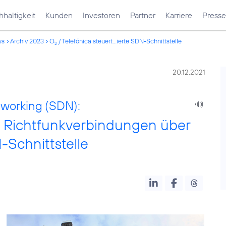
haltigkeit
Kunden
Investoren
Partner
Karriere
Presse
ws
Archiv 2023
O
/ Telefónica steuert...ierte SDN-Schnittstelle
2
20.12.2021
tworking (SDN):
0 Richtfunkverbindungen über
-Schnittstelle