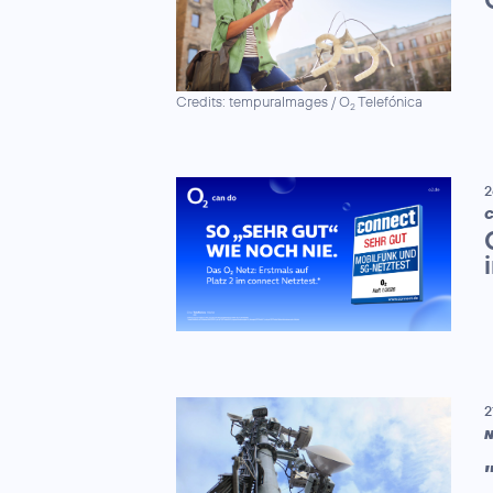
Credits: tempuraImages / O
Telefónica
2
2
C
2
N