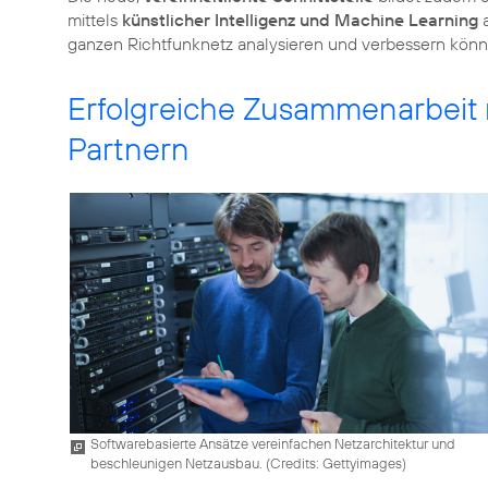
mittels
künstlicher Intelligenz und Machine Learning
a
ganzen Richtfunknetz analysieren und verbessern könn
Erfolgreiche Zusammenarbeit 
Partnern
Softwarebasierte Ansätze vereinfachen Netzarchitektur und
beschleunigen Netzausbau. (
Credits: Gettyimages
)