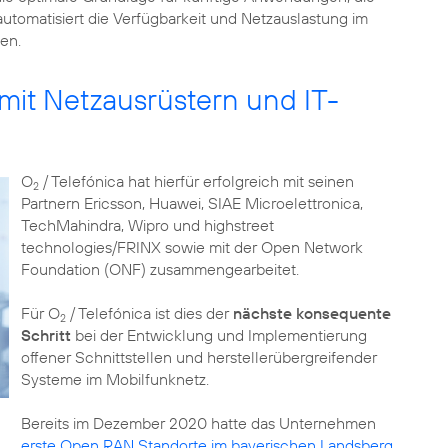
utomatisiert die Verfügbarkeit und Netzauslastung im
en.
mit Netzausrüstern und IT-
O
/ Telefónica hat hierfür erfolgreich mit seinen
2
Partnern Ericsson, Huawei, SIAE Microelettronica,
TechMahindra, Wipro und highstreet
technologies/FRINX sowie mit der Open Network
Foundation (ONF) zusammengearbeitet.
Für O
/ Telefónica ist dies der
nächste konsequente
2
Schritt
bei der Entwicklung und Implementierung
offener Schnittstellen und herstellerübergreifender
Systeme im Mobilfunknetz.
Bereits im Dezember 2020 hatte das Unternehmen
erste Open RAN Standorte im bayerischen Landsberg