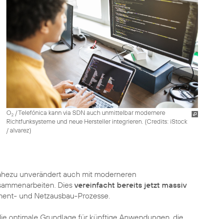
O
/ Telefónica kann via SDN auch unmittelbar modernere
2
Richtfunksysteme und neue Hersteller integrieren. (
Credits: iStock
/ alvarez
)
hezu unverändert auch mit moderneren
usammenarbeiten. Dies
vereinfacht bereits jetzt massiv
nt- und Netzausbau-Prozesse.
ie optimale Grundlage für künftige Anwendungen, die