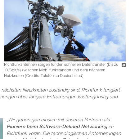
Richtfunkantennen sorgen für den schnellen Datentransfer (bis zu
10 Gbit/s) zwischen Mobilfunkstandort und dem nächsten
Netzknoten (
Credits: Telefónica Deutschland
)
ächsten Netzknoten zuständig sind. Richtfunk fungiert
mengen über längere Entfernungen kostengünstig und
„Wir gehen gemeinsam mit unseren Partnern als
Pioniere beim Software-Defined Networking
im
Richtfunk voran. Die technologischen Anforderungen