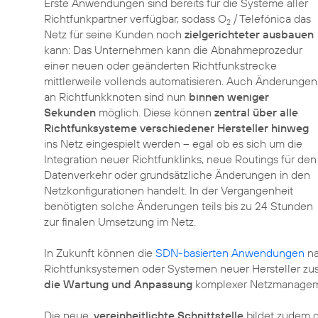
Erste Anwendungen sind bereits für die Systeme aller
Richtfunkpartner verfügbar, sodass O
/ Telefónica das
2
Netz für seine Kunden noch
zielgerichteter ausbauen
kann: Das Unternehmen kann die Abnahmeprozedur
einer neuen oder geänderten Richtfunkstrecke
mittlerweile vollends automatisieren. Auch Änderungen
an Richtfunkknoten sind nun
binnen weniger
Sekunden
möglich. Diese können
zentral über alle
Richtfunksysteme verschiedener Hersteller hinweg
ins Netz eingespielt werden – egal ob es sich um die
Integration neuer Richtfunklinks, neue Routings für den
Datenverkehr oder grundsätzliche Änderungen in den
Netzkonfigurationen handelt. In der Vergangenheit
benötigten solche Änderungen teils bis zu 24 Stunden
zur finalen Umsetzung im Netz.
In Zukunft können die
SDN-basierten Anwendungen
na
Richtfunksystemen oder Systemen neuer Hersteller z
die Wartung und Anpassung
komplexer Netzmanageme
Die neue,
vereinheitlichte Schnittstelle
bildet zudem d