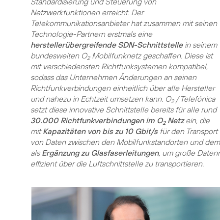
Standardisierung und Steuerung von
Netzwerkfunktionen erreicht. Der
Telekommunikationsanbieter hat zusammen mit seinen
Technologie-Partnern erstmals eine
herstellerübergreifende SDN-Schnittstelle
in seinem
bundesweiten O
Mobilfunknetz geschaffen. Diese ist
2
mit verschiedensten Richtfunksystemen kompatibel,
sodass das Unternehmen Änderungen an seinen
Richtfunkverbindungen einheitlich über alle Hersteller
und nahezu in Echtzeit umsetzen kann. O
/ Telefónica
2
setzt diese innovative Schnittstelle bereits für alle rund
30.000 Richtfunkverbindungen im O
Netz
ein, die
2
mit
Kapazitäten von bis zu 10 Gbit/s
für den Transport
von Daten zwischen den Mobilfunkstandorten und dem n
als
Ergänzung zu Glasfaserleitungen
, um große Daten
effizient über die Luftschnittstelle zu transportieren.