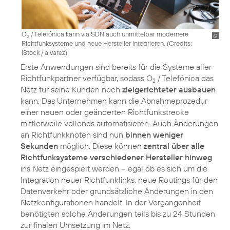
O
/ Telefónica kann via SDN auch unmittelbar modernere
2
Richtfunksysteme und neue Hersteller integrieren. (
Credits:
iStock / alvarez
)
Erste Anwendungen sind bereits für die Systeme aller
Richtfunkpartner verfügbar, sodass O
/ Telefónica das
2
Netz für seine Kunden noch
zielgerichteter ausbauen
kann: Das Unternehmen kann die Abnahmeprozedur
einer neuen oder geänderten Richtfunkstrecke
mittlerweile vollends automatisieren. Auch Änderungen
an Richtfunkknoten sind nun
binnen weniger
Sekunden
möglich. Diese können
zentral über alle
Richtfunksysteme verschiedener Hersteller hinweg
ins Netz eingespielt werden – egal ob es sich um die
Integration neuer Richtfunklinks, neue Routings für den
Datenverkehr oder grundsätzliche Änderungen in den
Netzkonfigurationen handelt. In der Vergangenheit
benötigten solche Änderungen teils bis zu 24 Stunden
zur finalen Umsetzung im Netz.