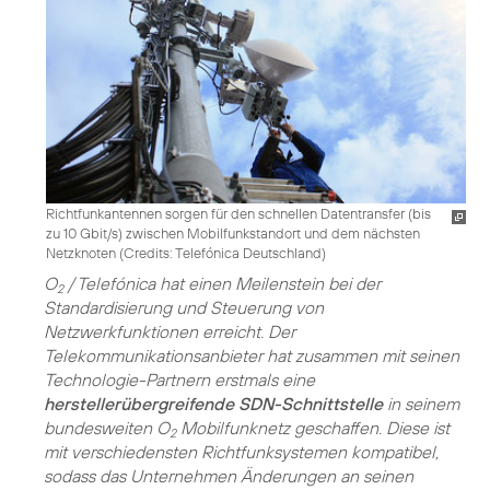
Richtfunkantennen sorgen für den schnellen Datentransfer (bis
zu 10 Gbit/s) zwischen Mobilfunkstandort und dem nächsten
Netzknoten (
Credits: Telefónica Deutschland
)
O
/ Telefónica hat einen Meilenstein bei der
2
Standardisierung und Steuerung von
Netzwerkfunktionen erreicht. Der
Telekommunikationsanbieter hat zusammen mit seinen
Technologie-Partnern erstmals eine
herstellerübergreifende SDN-Schnittstelle
in seinem
bundesweiten O
Mobilfunknetz geschaffen. Diese ist
2
mit verschiedensten Richtfunksystemen kompatibel,
sodass das Unternehmen Änderungen an seinen