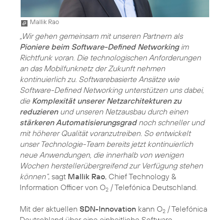
Mallik Rao
„Wir gehen gemeinsam mit unseren Partnern als
Pioniere beim Software-Defined Networking
im
Richtfunk voran. Die technologischen Anforderungen
an das Mobilfunknetz der Zukunft nehmen
kontinuierlich zu. Softwarebasierte Ansätze wie
Software-Defined Networking unterstützen uns dabei,
die
Komplexität unserer Netzarchitekturen zu
reduzieren
und unseren Netzausbau durch einen
stärkeren Automatisierungsgrad
noch schneller und
mit höherer Qualität voranzutreiben. So entwickelt
unser Technologie-Team bereits jetzt kontinuierlich
neue Anwendungen, die innerhalb von wenigen
Wochen herstellerübergreifend zur Verfügung stehen
können“
, sagt
Mallik Rao
, Chief Technology &
Information Officer von O
/ Telefónica Deutschland.
2
Mit der aktuellen
SDN-Innovation
kann O
/ Telefónica
2
Deutschland über eine einheitliche Software-