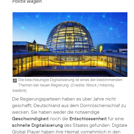
Politik wagen
.
Die beschleunigte Digitalisierung ist eines der bestimmenden
Themen der neuen Regierung. (
Credits: iStock / mbbirdy,
bestbrk
)
Die Regierungsparteien haben es über Jahre nicht
geschafft, Deutschland aus dem Dornröschenschlaf zu
wecken. Sie haben weder die notwendige
Geschwindigkeit
noch die
Entschlossenheit
für eine
schnelle Digitalisierung
des Staates gefunden. Digitale
Global Player haben ihre Heimat vornehmlich in den