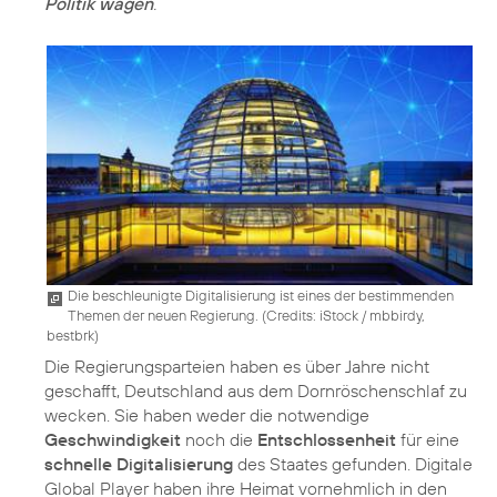
Politik wagen
.
Die beschleunigte Digitalisierung ist eines der bestimmenden
Themen der neuen Regierung. (
Credits: iStock / mbbirdy,
bestbrk
)
Die Regierungsparteien haben es über Jahre nicht
geschafft, Deutschland aus dem Dornröschenschlaf zu
wecken. Sie haben weder die notwendige
Geschwindigkeit
noch die
Entschlossenheit
für eine
schnelle Digitalisierung
des Staates gefunden. Digitale
Global Player haben ihre Heimat vornehmlich in den