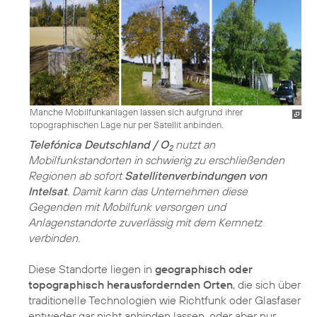
Manche Mobilfunkanlagen lassen sich aufgrund ihrer
topographischen Lage nur per Satellit anbinden.
Telefónica Deutschland / O
nutzt an
2
Mobilfunkstandorten in schwierig zu erschließenden
Regionen ab sofort
Satellitenverbindungen von
Intelsat
. Damit kann das Unternehmen diese
Gegenden mit Mobilfunk versorgen und
Anlagenstandorte zuverlässig mit dem Kernnetz
verbinden.
Diese Standorte liegen in
geographisch oder
topographisch herausfordernden Orten
, die sich über
traditionelle Technologien wie Richtfunk oder Glasfaser
entweder gar nicht anbinden lassen, oder aber nur