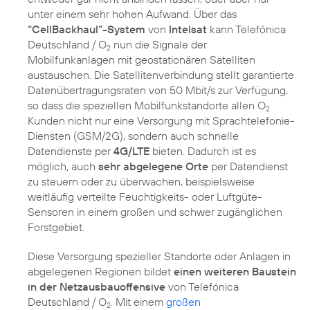
unter einem sehr hohen Aufwand. Über das
“CellBackhaul”-System
von
Intelsat
kann Telefónica
Deutschland / O
nun die Signale der
2
Mobilfunkanlagen mit geostationären Satelliten
austauschen. Die Satellitenverbindung stellt garantierte
Datenübertragungsraten von 50 Mbit/s zur Verfügung,
so dass die speziellen Mobilfunkstandorte allen O
2
Kunden nicht nur eine Versorgung mit Sprachtelefonie-
Diensten (GSM/2G), sondern auch schnelle
Datendienste per
4G/LTE
bieten. Dadurch ist es
möglich, auch
sehr abgelegene Orte
per Datendienst
zu steuern oder zu überwachen, beispielsweise
weitläufig verteilte Feuchtigkeits- oder Luftgüte-
Sensoren in einem großen und schwer zugänglichen
Diese Versorgung spezieller Standorte oder Anlagen in
abgelegenen Regionen bildet
einen weiteren Baustein
in der Netzausbauoffensive
von Telefónica
Deutschland / O
. Mit einem
großen
2